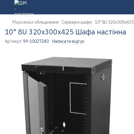
Мережеве обладнання
Серверні шафи
10" 8U 320х300х42
10" 8U 320х300х425 Шафа настінна
Артикул:
99-10027240
Написати відгук