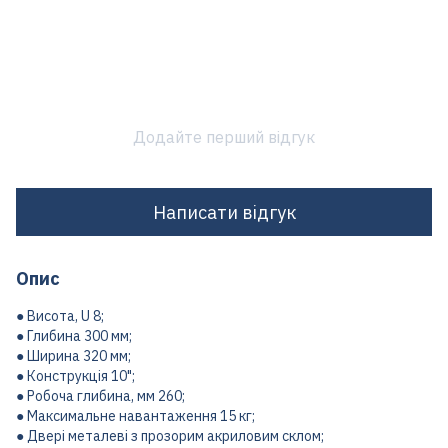
Додайте перший відгук
Написати відгук
Опис
● Висота, U 8;
● Глибина 300 мм;
● Ширина 320 мм;
● Конструкція 10";
● Робоча глибина, мм 260;
● Максимальне навантаження 15 кг;
● Двері металеві з прозорим акриловим склом;