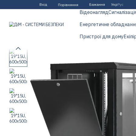
Перейти до основного контенту
Вхід
Бажання
Укр
Рус
Порівняння
Відеонагляд
Сигналізаці
Енергетичне обладнанн
Пристрої для дому
Екіпі