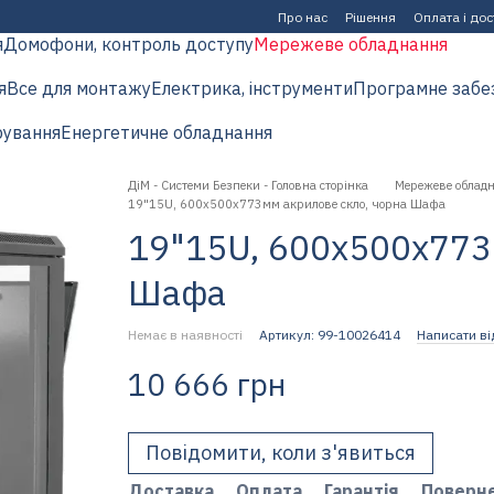
Про нас
Рішення
Оплата і до
я
Домофони, контроль доступу
Мережеве обладнання
я
Все для монтажу
Електрика, інструменти
Програмне забе
рування
Енергетичне обладнання
ДіМ - Системи Безпеки - Головна сторінка
Мережеве облад
19"15U, 600x500x773мм акрилове скло, чорна Шафа
19"15U, 600x500x773
Шафа
Немає в наявності
Артикул: 99-10026414
Написати ві
10 666 грн
Повідомити, коли з'явиться
Доставка
Оплата
Гарантія
Поверн