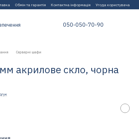
ставка
Обмін та гарантія
Контактна інформація
Угода користувача
050-050-70-90
зпечення
нання
Серверні шафи
мм акрилове скло, чорна
дгук
ення