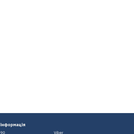
 інформація
-90
Viber