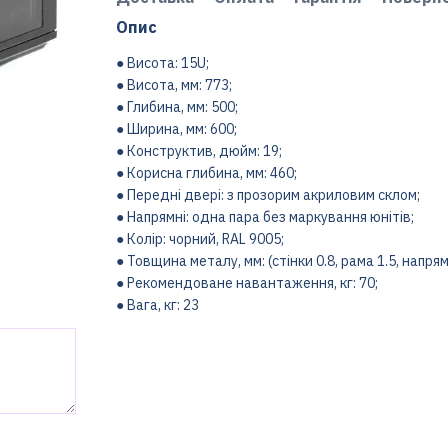
Опис
● Висота: 15U;
● Висота, мм: 773;
● Глибина, мм: 500;
● Ширина, мм: 600;
● Конструктив, дюйм: 19;
● Корисна глибина, мм: 460;
● Передні двері: з прозорим акриловим склом;
● Напрямні: одна пара без маркування юнітів;
● Колір: чорний, RAL 9005;
● Товщина металу, мм: (стінки 0.8, рама 1.5, напрямн
● Рекомендоване навантаження, кг: 70;
● Вага, кг: 23