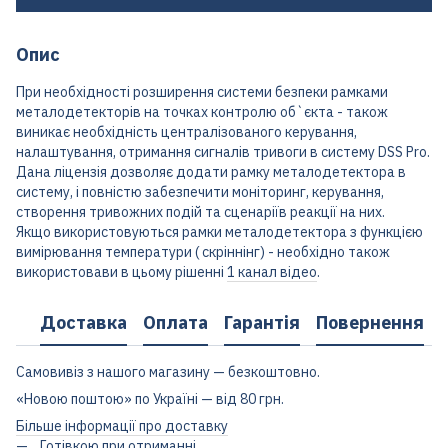
Опис
При необхідності розширення системи безпеки рамками
металодетекторів на точках контролю об`єкта - також
виникає необхідність централізованого керування,
налаштування, отримання сигналів тривоги в систему DSS Pro.
Дана ліцензія дозволяє додати рамку металодетектора в
систему, і повністю забезпечити моніторинг, керування,
створення тривожних подій та сценаріїв реакції на них.
Якщо використовуються рамки металодетектора з функцією
вимірювання температури ( скріннінг) - необхідно також
використовави в цьому рішенні
1 канал відео
.
Доставка
Оплата
Гарантія
Повернення
Самовивіз з нашого магазину — безкоштовно.
«Новою поштою» по Україні — від 80 грн.
Більше інформації про доставку
Готівкою при отриманні