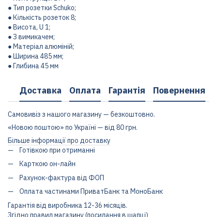
● Тип розетки Schuko;
● Кількість розеток 8;
● Висота, U 1;
● З вимикачем;
● Матеріал алюміній;
● Ширина 485 мм;
● Глибина 45 мм
Доставка
Оплата
Гарантія
Повернення
Самовивіз з нашого магазину — безкоштовно.
«Новою поштою» по Україні — від 80 грн.
Більше інформації про доставку
Готівкою при отриманні
Карткою он-лайн
Рахунок-фактура від ФОП
Оплата частинами ПриватБанк та МоноБанк
Гарантія від виробника 12-36 місяців.
Згідно правил магазину (посилання в шапці)