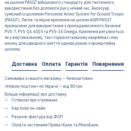
на шоломі PASGT військового стандарту для тактичного
використання без допомоги рук у нічний час. Аксесуар
сумісний із шоломом Personnel Armor System for Ground Troops
(PASGT). Легке та міцне кріплення на шолом AGM PASGT
призначене для використання з приладами нічного бачення
PVS-7, PVS-14, 6015 та PVS-14 Omega. Кріплення регулюється
як у вертикальному, так і горизонтальному напрямках і має
кнопку для швидкого зняття однією рукою з кронштейна
шолома.
Доставка
Оплата
Гарантія
Повернення
Самовивіз з нашого магазину — безкоштовно.
«Новою поштою» по Україні — від 80 грн.
Більше інформації про доставку
Готівкою при отриманні
Карткою он-лайн
Рахунок-фактура від ФОП
Оплата частинами ПриватБанк та МоноБанк