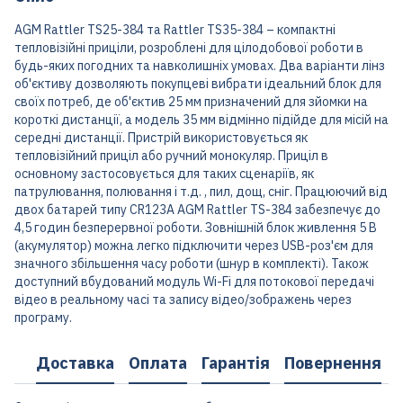
AGM Rattler TS25-384 та Rattler TS35-384 – компактні
тепловізійні приціли, розроблені для цілодобової роботи в
будь-яких погодних та навколишніх умовах. Два варіанти лінз
об'єктиву дозволяють покупцеві вибрати ідеальний блок для
своїх потреб, де об'єктив 25 мм призначений для зйомки на
короткі дистанції, а модель 35 мм відмінно підійде для місій на
середні дистанції. Пристрій використовується як
тепловізійний приціл або ручний монокуляр. Приціл в
основному застосовується для таких сценаріїв, як
патрулювання, полювання і т.д. , пил, дощ, сніг. Працюючий від
двох батарей типу CR123A AGM Rattler TS-384 забезпечує до
4,5 годин безперервної роботи. Зовнішній блок живлення 5 В
(акумулятор) можна легко підключити через USB-роз'єм для
значного збільшення часу роботи (шнур в комплекті). Також
доступний вбудований модуль Wi-Fi для потокової передачі
відео в реальному часі та запису відео/зображень через
програму.
Доставка
Оплата
Гарантія
Повернення