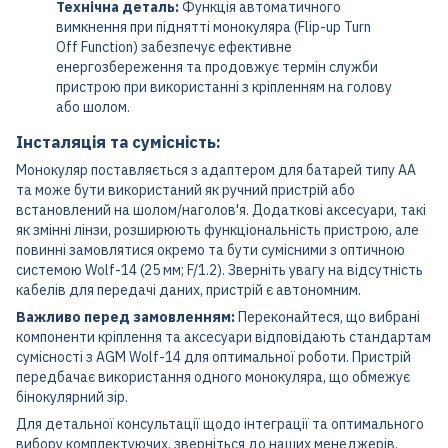
Технічна деталь:
Функція автоматичного
вимкнення при піднятті монокуляра (Flip-up Turn
Off Function) забезпечує ефективне
енергозбереження та продовжує термін служби
пристрою при використанні з кріпленням на голову
або шолом.
Інсталяція та сумісність:
Монокуляр поставляється з адаптером для батарей типу АА
та може бути використаний як ручний пристрій або
встановлений на шолом/наголов'я. Додаткові аксесуари, такі
як змінні лінзи, розширюють функціональність пристрою, але
повинні замовлятися окремо та бути сумісними з оптичною
системою Wolf-14 (25 мм; F/1.2). Зверніть увагу на відсутність
кабелів для передачі даних, пристрій є автономним.
Важливо перед замовленням:
Переконайтеся, що вибрані
компоненти кріплення та аксесуари відповідають стандартам
сумісності з AGM Wolf-14 для оптимальної роботи. Пристрій
передбачає використання одного монокуляра, що обмежує
бінокулярний зір.
Для детальної консультації щодо інтеграції та оптимального
вибору комплектуючих, зверніться до наших менеджерів.