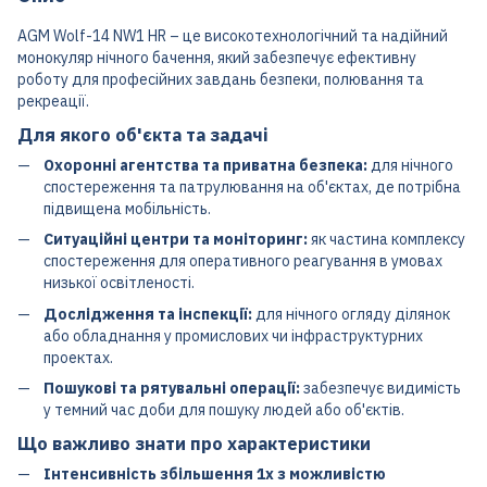
AGM Wolf-14 NW1 HR – це високотехнологічний та надійний
монокуляр нічного бачення, який забезпечує ефективну
роботу для професійних завдань безпеки, полювання та
рекреації.
Для якого об'єкта та задачі
Охоронні агентства та приватна безпека:
для нічного
спостереження та патрулювання на об'єктах, де потрібна
підвищена мобільність.
Ситуаційні центри та моніторинг:
як частина комплексу
спостереження для оперативного реагування в умовах
низької освітленості.
Дослідження та інспекції:
для нічного огляду ділянок
або обладнання у промислових чи інфраструктурних
проектах.
Пошукові та рятувальні операції:
забезпечує видимість
у темний час доби для пошуку людей або об'єктів.
Що важливо знати про характеристики
Інтенсивність збільшення 1x з можливістю