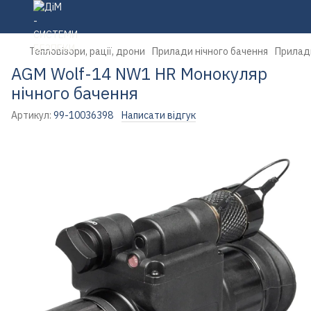
Тепловізори, рації, дрони
Прилади нічного бачення
Прилади
AGM Wolf-14 NW1 HR Монокуляр
нічного бачення
Артикул:
99-10036398
Написати відгук