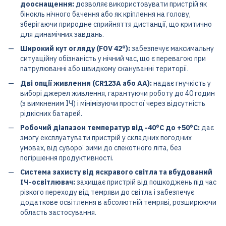
дооснащення:
дозволяє використовувати пристрій як
бінокль нічного бачення або як кріплення на голову,
зберігаючи природне сприйняття дистанції, що критично
для динамічних завдань.
Широкий кут огляду (FOV 42°):
забезпечує максимальну
ситуаційну обізнаність у нічний час, що є перевагою при
патрулюванні або швидкому скануванні території.
Дві опції живлення (CR123A або AA):
надає гнучкість у
виборі джерел живлення, гарантуючи роботу до 40 годин
(з вимкненим ІЧ) і мінімізуючи простої через відсутність
рідкісних батарей.
Робочий діапазон температур від -40°C до +50°C:
дає
змогу експлуатувати пристрій у складних погодних
умовах, від суворої зими до спекотного літа, без
погіршення продуктивності.
Система захисту від яскравого світла та вбудований
ІЧ-освітлювач:
захищає пристрій від пошкоджень під час
різкого переходу від темряви до світла і забезпечує
додаткове освітлення в абсолютній темряві, розширюючи
область застосування.