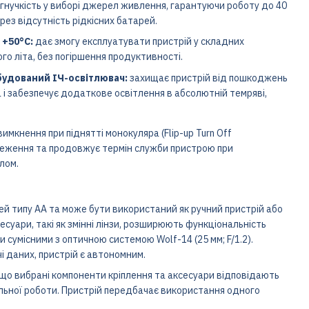
гнучкість у виборі джерел живлення, гарантуючи роботу до 40
ерез відсутність рідкісних батарей.
 +50°C:
дає змогу експлуатувати пристрій у складних
го літа, без погіршення продуктивності.
вбудований ІЧ-освітлювач:
захищає пристрій від пошкоджень
а і забезпечує додаткове освітлення в абсолютній темряві,
мкнення при піднятті монокуляра (Flip-up Turn Off
реження та продовжує термін служби пристрою при
лом.
й типу АА та може бути використаний як ручний пристрій або
суари, такі як змінні лінзи, розширюють функціональність
 сумісними з оптичною системою Wolf-14 (25 мм; F/1.2).
чі даних, пристрій є автономним.
що вибрані компоненти кріплення та аксесуари відповідають
льної роботи. Пристрій передбачає використання одного