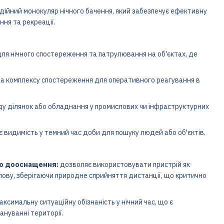
дійний монокуляр нічного бачення, який забезпечує ефективну
ня та рекреації.
ля нічного спостереження та патрулювання на об'єктах, де
а комплексу спостереження для оперативного реагування в
ду ділянок або обладнання у промислових чи інфраструктурних
 видимість у темний час доби для пошуку людей або об'єктів.
тю дооснащення:
дозволяє використовувати пристрій як
голову, зберігаючи природне сприйняття дистанції, що критично
ксимальну ситуаційну обізнаність у нічний час, що є
нуванні території.