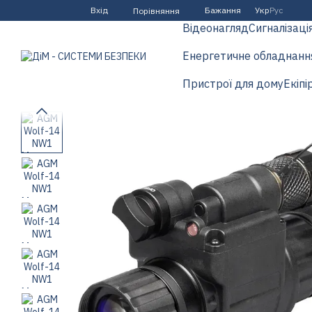
Перейти до основного контенту
Вхід
Бажання
Укр
Рус
Порівняння
Відеонагляд
Сигналізаці
Енергетичне обладнанн
Пристрої для дому
Екіпі