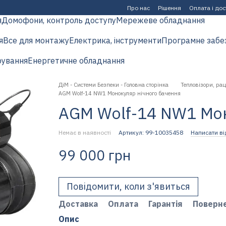
Про нас
Рішення
Оплата і до
я
Домофони, контроль доступу
Мережеве обладнання
я
Все для монтажу
Електрика, інструменти
Програмне забе
рування
Енергетичне обладнання
ДіМ - Системи Безпеки - Головна сторінка
Тепловізори, рац
AGM Wolf-14 NW1 Монокуляр нічного бачення
AGM Wolf-14 NW1 Мон
Немає в наявності
Артикул: 99-10035458
Написати ві
99 000 грн
Повідомити, коли з'явиться
Доставка
Оплата
Гарантія
Поверн
Опис