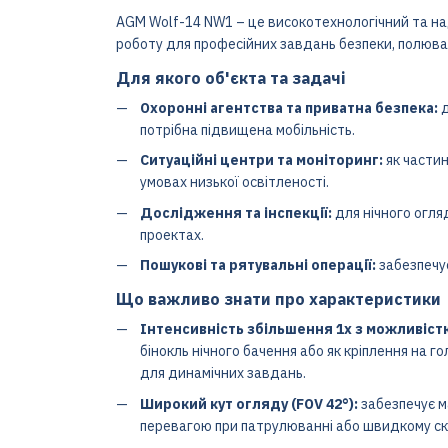
AGM Wolf-14 NW1 – це високотехнологічний та на
роботу для професійних завдань безпеки, полюван
Для якого об'єкта та задачі
Охоронні агентства та приватна безпека:
д
потрібна підвищена мобільність.
Ситуаційні центри та моніторинг:
як частин
умовах низької освітленості.
Дослідження та інспекції:
для нічного огля
проектах.
Пошукові та рятувальні операції:
забезпечує
Що важливо знати про характеристики
Інтенсивність збільшення 1x з можливіс
бінокль нічного бачення або як кріплення на 
для динамічних завдань.
Широкий кут огляду (FOV 42°):
забезпечує ма
перевагою при патрулюванні або швидкому ска