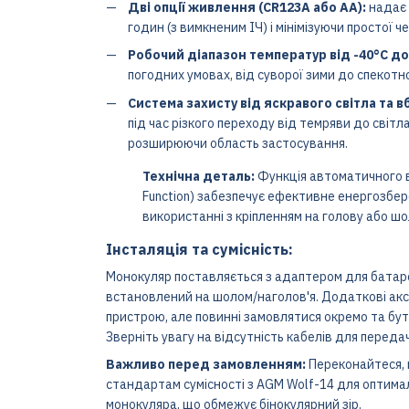
Дві опції живлення (CR123A або AA):
надає 
годин (з вимкненим ІЧ) і мінімізуючи простої ч
Робочий діапазон температур від -40°C до
погодних умовах, від суворої зими до спекотно
Система захисту від яскравого світла та 
під час різкого переходу від темряви до світл
розширюючи область застосування.
Технічна деталь:
Функція автоматичного ви
Function) забезпечує ефективне енергозбе
використанні з кріпленням на голову або шо
Інсталяція та сумісність:
Монокуляр поставляється з адаптером для батаре
встановлений на шолом/наголов'я. Додаткові аксе
пристрою, але повинні замовлятися окремо та бути
Зверніть увагу на відсутність кабелів для переда
Важливо перед замовленням:
Переконайтеся, 
стандартам сумісності з AGM Wolf-14 для оптима
монокуляра, що обмежує бінокулярний зір.