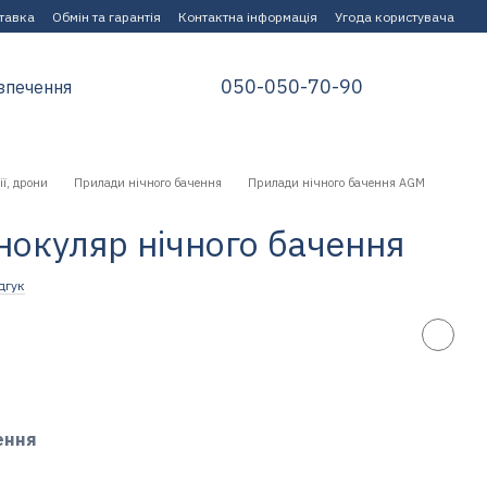
ставка
Обмін та гарантія
Контактна інформація
Угода користувача
050-050-70-90
зпечення
ії, дрони
Прилади нічного бачення
Прилади нічного бачення AGM
окуляр нічного бачення
дгук
ення