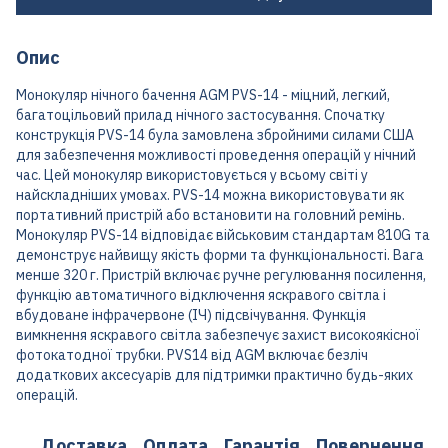
Опис
Монокуляр нічного бачення AGM PVS-14 - міцний, легкий,
багатоцільовий прилад нічного застосування. Спочатку
конструкція PVS-14 була замовлена збройними силами США
для забезпечення можливості проведення операцій у нічний
час. Цей монокуляр використовується у всьому світі у
найскладніших умовах. PVS-14 можна використовувати як
портативний пристрій або встановити на головний ремінь.
Монокуляр PVS-14 відповідає військовим стандартам 810G та
демонструє найвищу якість форми та функціональності. Вага
менше 320 г. Пристрій включає ручне регулювання посилення,
функцію автоматичного відключення яскравого світла і
вбудоване інфрачервоне (ІЧ) підсвічування. Функція
вимкнення яскравого світла забезпечує захист високоякісної
фотокатодної трубки. PVS14 від AGM включає безліч
додаткових аксесуарів для підтримки практично будь-яких
операцій.
Доставка
Оплата
Гарантія
Повернення