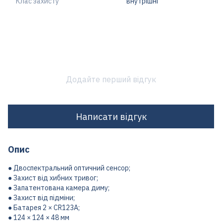
Клас захисту
внутрішні
Додайте перший відгук
Написати відгук
Опис
● Двоспектральний оптичний сенсор;
● Захист від хибних тривог;
● Запатентована камера диму;
● Захист від підміни;
● Батарея 2 × CR123A;
● 124 × 124 × 48 мм