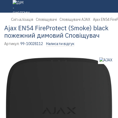
Сигналізація
Сповіщувачі
Сповіщувачі AJAX
Ajax EN54 Fir
Ajax EN54 FireProtect (Smoke) black
пожежний димовий Сповіщувач
Артикул:
99-10028112
Написати відгук