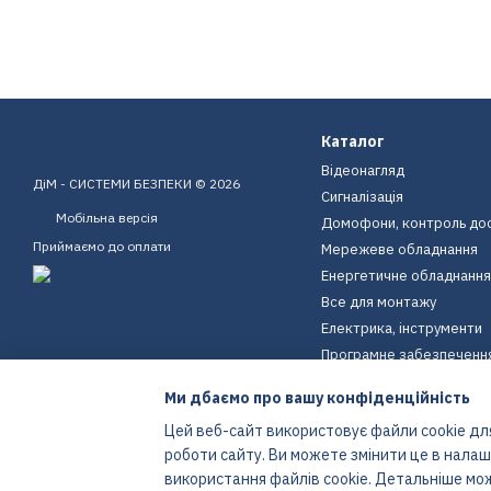
Каталог
Відеонагляд
ДіМ - СИСТЕМИ БЕЗПЕКИ © 2026
Сигналізація
Мобільна версія
Домофони, контроль до
Приймаємо до оплати
Мережеве обладнання
Енергетичне обладнання
Все для монтажу
Електрика, інструменти
Програмне забезпеченн
Пристрої для дому
Ми дбаємо про вашу конфіденційність
Екіпірування
Цей веб-сайт використовує файли cookie для
Енергетичне обладнання
роботи сайту. Ви можете змінити це в нала
Інтернет-магазин створений з Хорошоп
використання файлів cookie. Детальніше мо