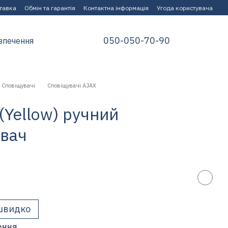
ставка
Обмін та гарантія
Контактна інформація
Угода користувача
050-050-70-90
зпечення
Сповіщувачі
Сповіщувачі AJAX
 (Yellow) ручний
увач
швидко
ення