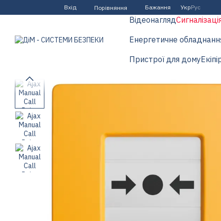
Перейти до основного контенту
Вхід
Бажання
Укр
Рус
Порівняння
Відеонагляд
Сигналізаці
Енергетичне обладнанн
Пристрої для дому
Екіпі