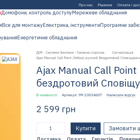
Про нас
Рішення
Оплата і до
я
Домофони, контроль доступу
Мережеве обладнання
я
Все для монтажу
Електрика, інструменти
Програмне забе
рування
Енергетичне обладнання
ДіМ - Системи Безпеки - Головна сторінка
Сигналізація
Ajax Manual Call Point (Yellow) ручний бездротовий Сповіщувач
Ajax Manual Call Point
бездротовий Сповіщ
В наявності
Артикул: 99-10034607
Написати відгук
2 599 грн
Купити
Замовити 
Доставка
Оплата
Гарантія
Поверн