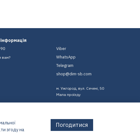
 інформація
-90
Viber
WhatsApp
и вам?
Telegram
shop@dim-sb.com
м. Ужгород, вул. Сечені, 50
Мапа проїзду
имальної
Погодитися
ти згоду на