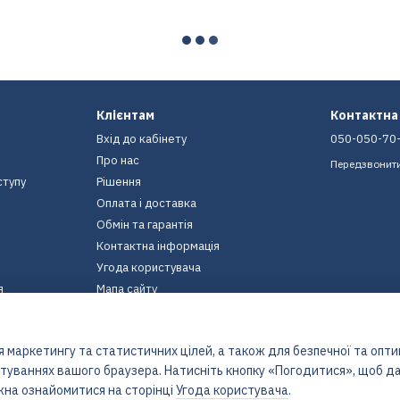
Клієнтам
Контактна
Вхід до кабінету
050-050-70
Про нас
Передзвонит
ступу
Рішення
Оплата і доставка
Обмін та гарантія
Контактна інформація
Угода користувача
я
Мапа сайту
Ми в соцмережах
 маркетингу та статистичних цілей, а також для безпечної та опт
штуваннях вашого браузера. Натисніть кнопку «Погодитися», щоб да
жна ознайомитися на сторінці
Угода користувача
.