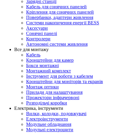
Зарядні станції
Кабель для сонячних панелей
Кріплення для сонячних панелей
Повербанки, адаптери живлення
Системи накопичення енергії BESS
Аксесуари
Сонячні панелі
Контролери
Автономні системи живлення
Все для монтажу
Кабель
Кронштейни для камер
Бокси монтажні
Монтажний комплект
Інструмент для роботи з кабелем
Кронштейни для моніторів та екранів
Монтаж оптики
Прилади для налаштування
Прожектори інфрачервоні
Розподільчі коробки
Електрика, інструменти
Вилки, колодки, подовжувачі
Електроінструменти
Модульне обладнання
Модульні електрощити