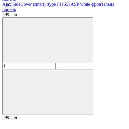
Ajax SideCover (smart) [type F] [55] ASP white фронтальна
панель
599 грн
599 грн