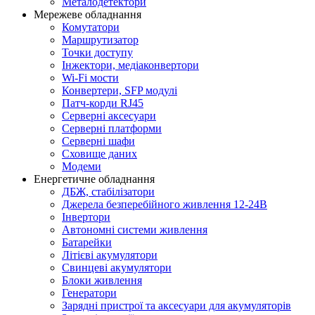
Металодетектори
Мережеве обладнання
Комутатори
Маршрутизатор
Точки доступу
Інжектори, медіаконвертори
Wi-Fi мости
Конвертери, SFP модулі
Патч-корди RJ45
Серверні аксесуари
Серверні платформи
Серверні шафи
Сховище даних
Модеми
Енергетичне обладнання
ДБЖ, стабілізатори
Джерела безперебійного живлення 12-24В
Інвертори
Автономні системи живлення
Батарейки
Літієві акумулятори
Свинцеві акумулятори
Блоки живлення
Генератори
Зарядні пристрої та аксесуари для акумуляторів