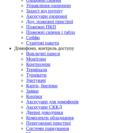
Охоронні сирени
Управління охороною
Захист від потопу
Аксесуари охоронні
Дод. пожежні пристрої
Пожежні ПКП
Пожежні сирени і табло
Сейфи
Стартові пакети
Домофони, контроль доступу
Викличні панелі
Монітори
Контролери
Термінали
Турнікети
Зчитувачі
Карти, брелоки
Замки
Кнопки
Аксесуари для домофонів
Аксесуари СККД
Дверні доводчики
Комплекти обладнання
Переговорні пристрої
Системи паркування