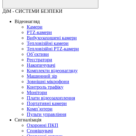
ДіМ - СИСТЕМИ БЕЗПЕКИ
Відеонагляд
Камери
PTZ-камери
Вибухозахищені камери
Тепловізійні камери
Тепловізійні PTZ-камери
Об`єктиви
Реєстратори
Накопичувачі
Комплекти відеонагляду
Машинний зір
Зовнішні мікрофони
Контроль трафіку
Монітори
Плати відеозахоплення
Портативні камери
Комп`ютери
Пульти управління
Сигналізація
Охоронні ПКП
Сповіщувачі