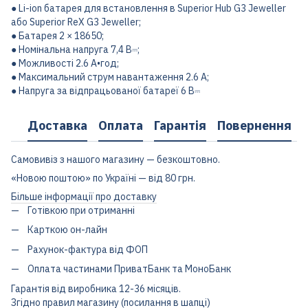
● Li-ion батарея для встановлення в Superior Hub G3 Jeweller
або Superior ReX G3 Jeweller;
● Батарея 2 × 18650;
● Номінальна напруга 7,4 В⎓;
● Можливості 2.6 А•год;
● Максимальний струм навантаження 2.6 A;
● Напруга за відпрацьованої батареї 6 В⎓
Доставка
Оплата
Гарантія
Повернення
Самовивіз з нашого магазину — безкоштовно.
«Новою поштою» по Україні — від 80 грн.
Більше інформації про доставку
Готівкою при отриманні
Карткою он-лайн
Рахунок-фактура від ФОП
Оплата частинами ПриватБанк та МоноБанк
Гарантія від виробника 12-36 місяців.
Згідно правил магазину (посилання в шапці)