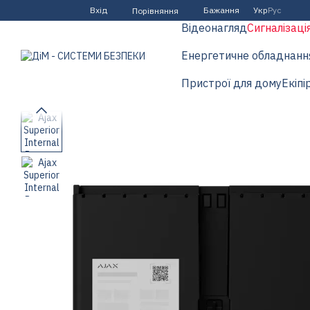
Перейти до основного контенту
Вхід
Бажання
Укр
Рус
Порівняння
Відеонагляд
Сигналізаці
Енергетичне обладнанн
Пристрої для дому
Екіпі