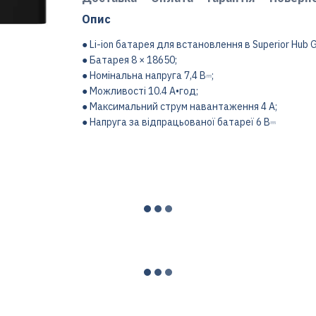
Опис
● Li-ion батарея для встановлення в Superior Hub G
● Батарея 8 × 18650;
● Номінальна напруга 7,4 В⎓;
● Можливості 10.4 А•год;
● Максимальний струм навантаження 4 A;
● Напруга за відпрацьованої батареї 6 В⎓