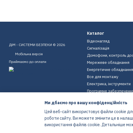
Каталог
Відеонагляд
ДіМ - СИСТЕМИ БЕЗПЕКИ © 2026
Сигналізація
Мобільна версія
Домофони, контроль до
Приймаємо до оплати
Мережеве обладнання
Енергетичне обладнання
Все для монтажу
Електрика, інструменти
Програмне забезпеченн
Пристрої для дому
Ми дбаємо про вашу конфіденційність
Екіпірування
Цей веб-сайт використовує файли cookie для
Енергетичне обладнання
роботи сайту. Ви можете змінити це в нала
Інтернет-магазин створений з Хорошоп
використання файлів cookie. Детальніше мо