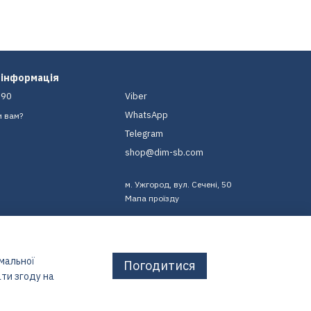
 інформація
-90
Viber
WhatsApp
и вам?
Telegram
shop@dim-sb.com
м. Ужгород, вул. Сечені, 50
Мапа проїзду
имальної
Погодитися
ти згоду на