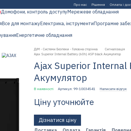
Про нас
Рішення
Оплата і до
я
Домофони, контроль доступу
Мережеве обладнання
я
Все для монтажу
Електрика, інструменти
Програмне забе
рування
Енергетичне обладнання
ДіМ - Системи Безпеки - Головна сторінка
Сигналізація
Ajax Superior Internal Battery (60h) ASP black Акумулятор
Ajax Superior Internal
Акумулятор
В наявності
Артикул: 99-10034541
Написати відгук
Ціну уточнюйте
Дізнатися ціну
Доставка
Оплата
Гарантія
Поверн