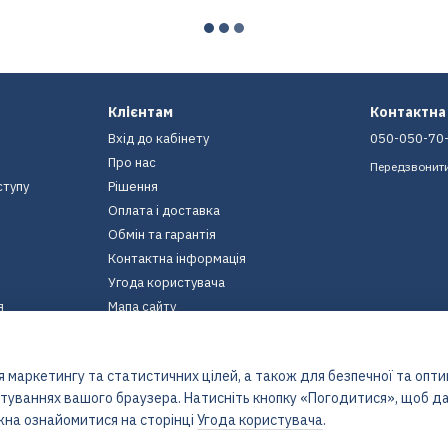
Клієнтам
Контактна
Вхід до кабінету
050-050-70
Про нас
Передзвонит
ступу
Рішення
Оплата і доставка
Обмін та гарантія
Контактна інформація
Угода користувача
я
Мапа сайту
Ми в соцмережах
 маркетингу та статистичних цілей, а також для безпечної та опт
штуваннях вашого браузера. Натисніть кнопку «Погодитися», щоб да
жна ознайомитися на сторінці
Угода користувача
.