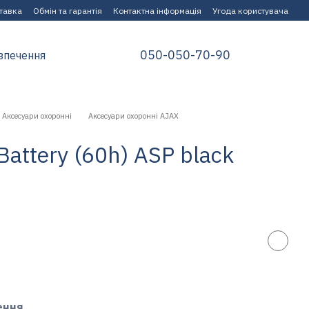
ставка
Обмін та гарантія
Контактна інформація
Угода користувача
050-050-70-90
зпечення
Аксесуари охоронні
Аксесуари охоронні AJAX
 Battery (60h) ASP black
ення