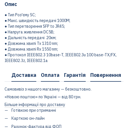
Опис
● Тип Роз'єму SC;
● Макс. швидкість передачі 1000М;
● Тип перетворення SFP to JR45;
● Напруга живлення DC5В;
● Дальність передачі 20км;
● Довжина хвилі Tx 1310 nm;
● Довжина хвилі Rx 1550 nm;
● Протокол IEEE802.3 10base-T, IEEE802.3u 100 base-TX/FX,
IEEE802.3z, IEEE802.1a
Доставка
Оплата
Гарантія
Повернення
Самовивіз з нашого магазину — безкоштовно.
«Новою поштою» по Україні — від 80 грн.
Більше інформації про доставку
Готівкою при отриманні
Карткою он-лайн
Рахунок-фактура від ФОП