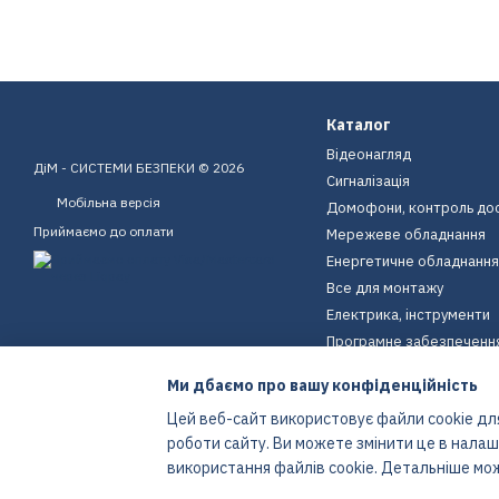
Каталог
Відеонагляд
ДіМ - СИСТЕМИ БЕЗПЕКИ © 2026
Сигналізація
Мобільна версія
Домофони, контроль до
Приймаємо до оплати
Мережеве обладнання
Енергетичне обладнання
Все для монтажу
Електрика, інструменти
Програмне забезпеченн
Пристрої для дому
Ми дбаємо про вашу конфіденційність
Екіпірування
Цей веб-сайт використовує файли cookie для
Енергетичне обладнання
роботи сайту. Ви можете змінити це в нала
Інтернет-магазин створений з Хорошоп
використання файлів cookie. Детальніше мо