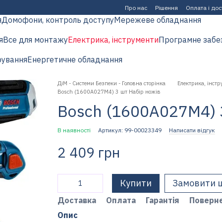
Про нас
Рішення
Оплата і до
я
Домофони, контроль доступу
Мережеве обладнання
я
Все для монтажу
Електрика, інструменти
Програмне забе
рування
Енергетичне обладнання
ДіМ - Системи Безпеки - Головна сторінка
Електрика, інстр
Bosch (1600A027M4) 3 шт Набір ножів
Bosch (1600A027M4) 
В наявності
Артикул: 99-00023349
Написати відгук
2 409 грн
Купити
Замовити 
Доставка
Оплата
Гарантія
Поверн
Опис