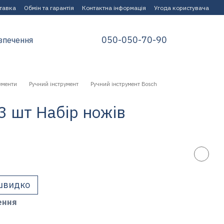
ставка
Обмін та гарантія
Контактна інформація
Угода користувача
050-050-70-90
зпечення
ументи
Ручний інструмент
Ручний інструмент Bosch
3 шт Набір ножів
швидко
ення