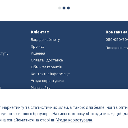
Клієнтам
Контактна
Вхід до кабінету
050-050-70
Про нас
Передзвонит
ступу
Рішення
Оплата і доставка
Обмін та гарантія
Контактна інформація
Угода користувача
я
Мапа сайту
Ми в соцмережах
 маркетингу та статистичних цілей, а також для безпечної та опт
штуваннях вашого браузера. Натисніть кнопку «Погодитися», щоб да
жна ознайомитися на сторінці
Угода користувача
.