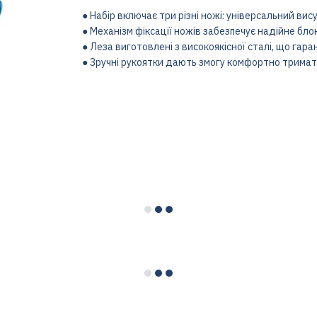
● Набір включає три різні ножі: універсальний ви
● Механізм фіксації ножів забезпечує надійне бло
● Леза виготовлені з високоякісної сталі, що гара
● Зручні рукоятки дають змогу комфортно тримати