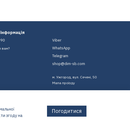
 інформація
-90
Viber
WhatsApp
и вам?
Telegram
shop@dim-sb.com
м. Ужгород, вул. Сечені, 50
Мапа проїзду
имальної
Погодитися
ти згоду на