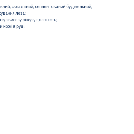
сувний, складаний, сегментований будівельний;
кування леза;
нтує високу ріжучу здатність;
 ножі в руці.