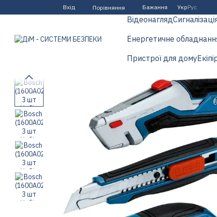
Перейти до основного контенту
Вхід
Бажання
Укр
Рус
Порівняння
Відеонагляд
Сигналізаці
Енергетичне обладнанн
Пристрої для дому
Екіпі