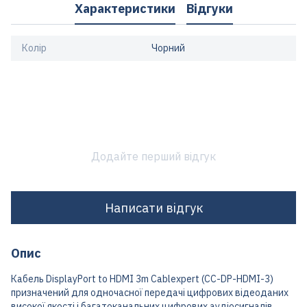
Характеристики
Відгуки
Колір
Чорний
Додайте перший відгук
Написати відгук
Опис
Кабель DisplayPort to HDMI 3m Cablexpert (CC-DP-HDMI-3)
призначений для одночасної передачі цифрових відеоданих
високої якості і багатоканальних цифрових аудіосигналів.