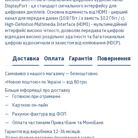
DisplayPort - це стандарт сигнального інтерфейсу для
цифрових дисплеїв. Основна відмінність від HDMI - ширший
канал для передачі даних (10.8 Гбіт / з замість 10.2 Гбіт / с).
High-Definition Multimedia Interface (HDMI) - мультимедійний
інтерфейс високої чіткості, дозволяє передавати цифрові
відеодані високої роздільної здатності та багатоканальні
цифрові аудіосигнали із захистом від копіювання (HDCP).
Доставка
Оплата
Гарантія
Повернення
Самовивіз з нашого магазину — безкоштовно.
«Новою поштою» по Україні — від 80 грн.
Більше інформації про доставку
Готівкою при отриманні
Карткою он-лайн
Рахунок-фактура від ФОП
Оплата частинами ПриватБанк та МоноБанк
Гарантія від виробника 12-36 місяців.
Згідно правил магазину (посилання в шапці)