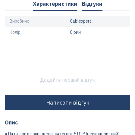
Характеристики
Відгуки
Виробник
Cablexpert
Колір
Сірий
Додайте перший відгук
Написати відгук
Опис
● Патч-корд покращеної категорії 5 UTP (неекранований);