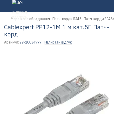
Мережеве обладнання
Патч-корди RJ45
Патч-корди RJ45 
Cablexpert PP12-1M 1 м кат.5Е Патч-
корд
Артикул:
99-10034977
Написати відгук