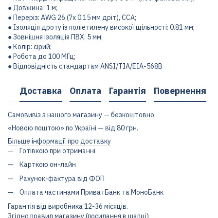
● Довжина: 1 м;
● Переріз: AWG 26 (7х 0.15 мм дріт), CCA;
● Ізоляція дроту із поліетилену високої щільності: 0.81 мм;
● Зовнішня ізоляція ПВХ: 5 мм;
● Колір: сірий;
● Робота до 100 МГц;
● Відповідність стандартам ANSI/TIA/EIA-568B
Доставка
Оплата
Гарантія
Повернення
Самовивіз з нашого магазину — безкоштовно.
«Новою поштою» по Україні — від 80 грн.
Більше інформації про доставку
Готівкою при отриманні
Карткою он-лайн
Рахунок-фактура від ФОП
Оплата частинами ПриватБанк та МоноБанк
Гарантія від виробника 12-36 місяців.
Згідно правил магазину (посилання в шапці)