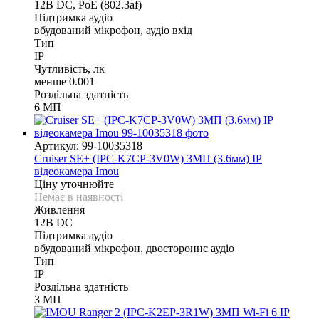
12В DС, PoE (802.3af)
Підтримка аудіо
вбудований мікрофон, аудіо вхід
Тип
IP
Чутливість, лк
менше 0.001
Роздільна здатність
6 МП
Артикул: 99-10035318
Cruiser SE+ (IPC-K7CP-3V0W) 3МП (3.6мм) IP
відеокамера Imou
Ціну уточнюйте
Немає в наявності
Живлення
12В DС
Підтримка аудіо
вбудований мікрофон, двостороннє аудіо
Тип
IP
Роздільна здатність
3 МП