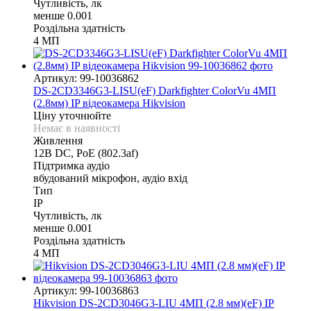
Чутливість, лк
менше 0.001
Роздільна здатність
4 МП
Артикул: 99-10036862
DS-2CD3346G3-LISU(eF) Darkfighter ColorVu 4МП
(2.8мм) IP відеокамера Hikvision
Ціну уточнюйте
Немає в наявності
Живлення
12В DС, PoE (802.3af)
Підтримка аудіо
вбудований мікрофон, аудіо вхід
Тип
IP
Чутливість, лк
менше 0.001
Роздільна здатність
4 МП
Артикул: 99-10036863
Hikvision DS-2CD3046G3-LIU 4МП (2.8 мм)(eF) IP