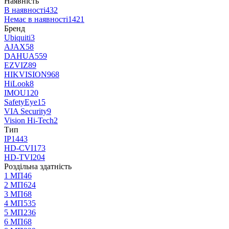
Наявність
В наявності
432
Немає в наявності
1421
Бренд
Ubiquiti
3
AJAX
58
DAHUA
559
EZVIZ
89
HIKVISION
968
HiLook
8
IMOU
120
SafetyEye
15
VIA Security
9
Vision Hi-Tech
2
Тип
IP
1443
HD-CVI
173
HD-TVI
204
Роздільна здатність
1 МП
46
2 МП
624
3 МП
68
4 МП
535
5 МП
236
6 МП
68