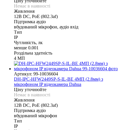
Ціну уточнюйте
Немає в наявності
Живлення
12В DС, PoE (802.3af)
Підтримка аудіо
вбудований мікрофон, аудіо вхід
Тип
IP
Чутливість, лк
менше 0.001
Роздільна здатність
4 МП
Артикул: 99-10036604
DH-IPC-HFW2449SP-S-IL-BE 4МП (2.8мм) з
мікрофоном IP відеокамера Dahua
Ціну уточнюйте
Немає в наявності
Живлення
12В DС, PoE (802.3af)
Підтримка аудіо
вбудований мікрофон
Тип
IP