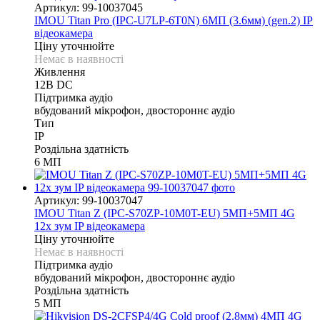
Артикул: 99-10037045
IMOU Titan Pro (IPC-U7LP-6T0N) 6МП (3.6мм) (gen.2) IP
відеокамера
Ціну уточнюйте
Немає в наявності
Живлення
12В DС
Підтримка аудіо
вбудований мікрофон, двостороннє аудіо
Тип
IP
Роздільна здатність
6 МП
Артикул: 99-10037047
IMOU Titan Z (IPC-S70ZP-10M0T-EU) 5МП+5МП 4G
12x зум IP відеокамера
Ціну уточнюйте
Немає в наявності
Підтримка аудіо
вбудований мікрофон, двостороннє аудіо
Роздільна здатність
5 МП