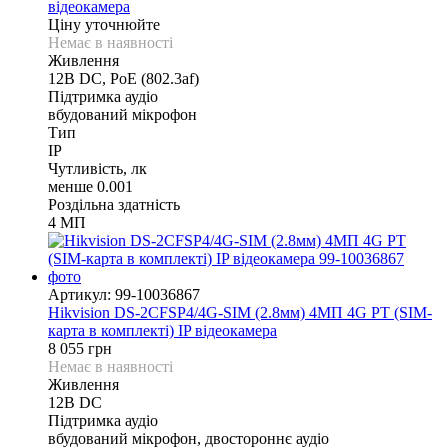
відеокамера
Ціну уточнюйте
Немає в наявності
Живлення
12В DС, PoE (802.3af)
Підтримка аудіо
вбудований мікрофон
Тип
IP
Чутливість, лк
менше 0.001
Роздільна здатність
4 МП
Артикул: 99-10036867
Hikvision DS-2CFSP4/4G-SIM (2.8мм) 4МП 4G PT (SIM-
карта в комплекті) IP відеокамера
8 055 грн
Немає в наявності
Живлення
12В DС
Підтримка аудіо
вбудований мікрофон, двостороннє аудіо