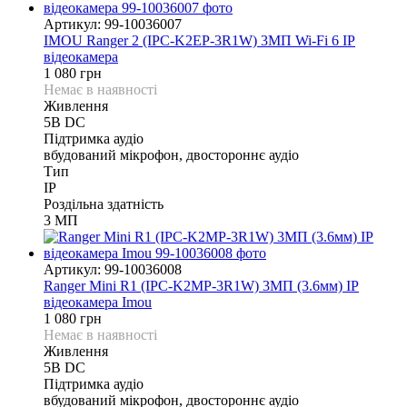
Артикул: 99-10036007
IMOU Ranger 2 (IPC-K2EP-3R1W) 3МП Wi-Fi 6 IP
відеокамера
1 080 грн
Немає в наявності
Живлення
5В DС
Підтримка аудіо
вбудований мікрофон, двостороннє аудіо
Тип
IP
Роздільна здатність
3 МП
Артикул: 99-10036008
Ranger Mini R1 (IPC-K2MP-3R1W) 3МП (3.6мм) IP
відеокамера Imou
1 080 грн
Немає в наявності
Живлення
5В DС
Підтримка аудіо
вбудований мікрофон, двостороннє аудіо