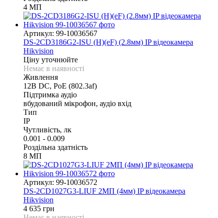
4 МП
Артикул: 99-10036567
DS-2CD3186G2-ISU (H)(eF) (2.8мм) IP відеокамера
Hikvision
Ціну уточнюйте
Немає в наявності
Живлення
12В DС, PoE (802.3af)
Підтримка аудіо
вбудований мікрофон, аудіо вхід
Тип
IP
Чутливість, лк
0.001 - 0.009
Роздільна здатність
8 МП
Артикул: 99-10036572
DS-2CD1027G3-LIUF 2МП (4мм) IP відеокамера
Hikvision
4 635 грн
Немає в наявності