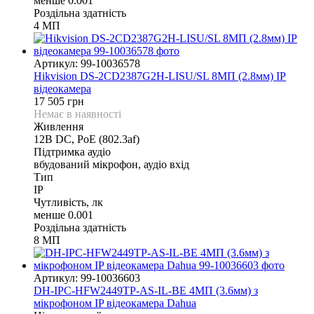
менше 0.001
Роздільна здатність
4 МП
Артикул: 99-10036578
Hikvision DS-2CD2387G2H-LISU/SL 8МП (2.8мм) IP
відеокамера
17 505 грн
Немає в наявності
Живлення
12В DС, PoE (802.3af)
Підтримка аудіо
вбудований мікрофон, аудіо вхід
Тип
IP
Чутливість, лк
менше 0.001
Роздільна здатність
8 МП
Артикул: 99-10036603
DH-IPC-HFW2449TP-AS-IL-BE 4МП (3.6мм) з
мікрофоном IP відеокамера Dahua