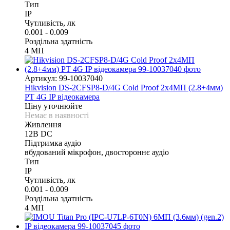
Тип
IP
Чутливість, лк
0.001 - 0.009
Роздільна здатність
4 МП
Артикул: 99-10037040
Hikvision DS-2CFSP8-D/4G Cold Proof 2х4МП (2.8+4мм)
PT 4G IP відеокамера
Ціну уточнюйте
Немає в наявності
Живлення
12В DС
Підтримка аудіо
вбудований мікрофон, двостороннє аудіо
Тип
IP
Чутливість, лк
0.001 - 0.009
Роздільна здатність
4 МП