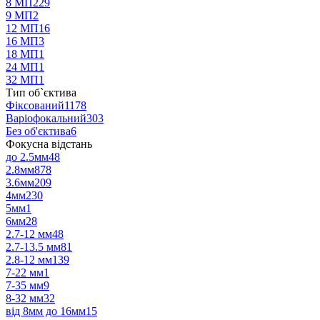
8 МП
229
9 МП
2
12 МП
16
16 МП
3
18 МП
1
24 МП
1
32 МП
1
Тип об`єктива
Фіксований
1178
Варіофокальний
303
Без об'єктива
6
Фокусна відстань
до 2.5мм
48
2.8мм
878
3.6мм
209
4мм
230
5мм
1
6мм
28
2.7-12 мм
48
2.7-13.5 мм
81
2.8-12 мм
139
7-22 мм
1
7-35 мм
9
8-32 мм
32
від 8мм до 16мм
15