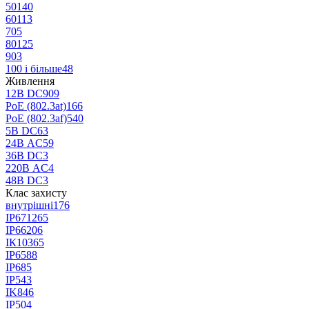
50
140
60
113
70
5
80
125
90
3
100 і більше
48
Живлення
12В DС
909
PoE (802.3at)
166
PoE (802.3af)
540
5В DС
63
24В AС
59
36В DС
3
220В AС
4
48В DС
3
Клас захисту
внутрішні
176
IP67
1265
IP66
206
ІК10
365
IP65
88
IP68
5
IP54
3
IK8
46
IP50
4