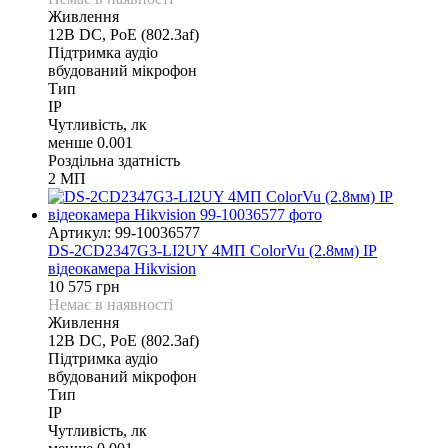
Живлення
12В DС, PoE (802.3af)
Підтримка аудіо
вбудований мікрофон
Тип
IP
Чутливість, лк
менше 0.001
Роздільна здатність
2 МП
Артикул: 99-10036577
DS-2CD2347G3-LI2UY 4МП ColorVu (2.8мм) IP
відеокамера Hikvision
10 575 грн
Немає в наявності
Живлення
12В DС, PoE (802.3af)
Підтримка аудіо
вбудований мікрофон
Тип
IP
Чутливість, лк