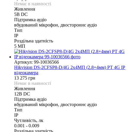
Немає в наявності
Живлення
5В DС
Підтримка аудіо
вбудований мікрофон, двостороннє аудіо
Тип
IP
Роздільна здатність
5 МП
Артикул: 99-10036566
Hikvision DS-2CFSP8-D/4G 2х4МП (2.8+4мм) PT 4G IP
відеокамера
13 275 грн
Немає в наявності
Живлення
12В DС
Підтримка аудіо
вбудований мікрофон, двостороннє аудіо
Тип
IP
Чутливість, лк
0.001 - 0.009
Роздільна здатність