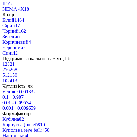
IP55
1
NEMA 4X
18
Колір
Білий
1464
Сірий
17
Чорний
162
Зелений
1
Коричневий
4
Червоний
2
Синій
2
Підтримка локальної пам`яті, Гб
128
21
256
268
512
150
1024
13
Чутливість, лк
менше 0.001
332
0.1 - 0.9
87
0.01 - 0.09
534
0.001 - 0.009
659
Форм-фактор
Кубічна
82
Корпусна (bullet)
810
Купольна (eye-ball)
458
Настільна
64