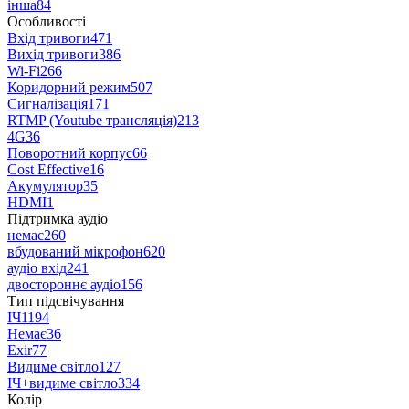
інша
84
Особливості
Вхід тривоги
471
Вихід тривоги
386
Wi-Fi
266
Коридорний режим
507
Сигналізація
171
RTMP (Youtube трансляція)
213
4G
36
Поворотний корпус
66
Cost Effective
16
Акумулятор
35
HDMI
1
Підтримка аудіо
немає
260
вбудований мікрофон
620
аудіо вхід
241
двостороннє аудіо
156
Тип підсвічування
ІЧ
1194
Немає
36
Exir
77
Видиме світло
127
ІЧ+видиме світло
334
Колір