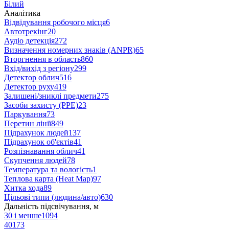
Білий
Аналітика
Відвідування робочого місця
6
Автотрекінг
20
Аудіо детекція
272
Визначення номерних знаків (ANPR)
65
Вторгнення в область
860
Вхід/вихід з регіону
299
Детектор облич
516
Детектор руху
419
Залишені/зниклі предмети
275
Засоби захисту (PPE)
23
Паркування
73
Перетин лінії
849
Підрахунок людей
137
Підрахунок об'єктів
41
Розпізнавання облич
41
Скупчення людей
78
Температура та вологість
1
Теплова карта (Heat Map)
97
Хитка хода
89
Цільові типи (людина/авто)
630
Дальність підсвічування, м
30 і менше
1094
40
173