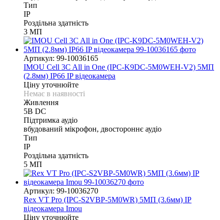
Тип
IP
Роздільна здатність
3 МП
Артикул: 99-10036165
IMOU Cell 3C All in One (IPC-K9DC-5M0WEH-V2) 5МП
(2.8мм) IP66 IP відеокамера
Ціну уточнюйте
Немає в наявності
Живлення
5В DС
Підтримка аудіо
вбудований мікрофон, двостороннє аудіо
Тип
IP
Роздільна здатність
5 МП
Артикул: 99-10036270
Rex VT Pro (IPC-S2VBP-5M0WR) 5МП (3.6мм) IP
відеокамера Imou
Ціну уточнюйте