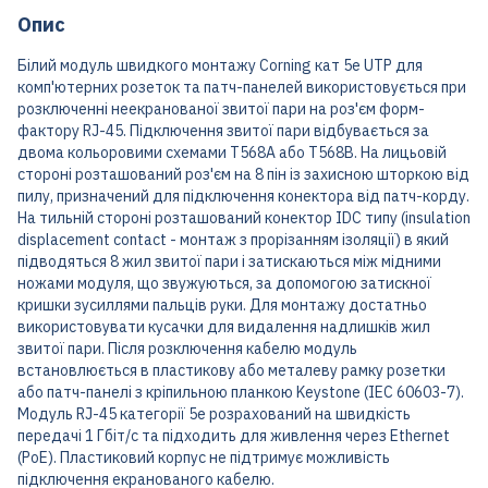
Опис
Білий модуль швидкого монтажу Corning кат 5е UTP для
комп'ютерних розеток та патч-панелей використовується при
розключенні неекранованої звитої пари на роз'єм форм-
фактору RJ-45. Підключення звитої пари відбувається за
двома кольоровими схемами T568A або T568B. На лицьовій
стороні розташований роз'єм на 8 пін із захисною шторкою від
пилу, призначений для підключення конектора від патч-корду.
На тильній стороні розташований конектор IDC типу (insulation
displacement contact - монтаж з прорізанням ізоляції) в який
підводяться 8 жил звитої пари і затискаються між мідними
ножами модуля, що звужуються, за допомогою затискної
кришки зусиллями пальців руки. Для монтажу достатньо
використовувати кусачки для видалення надлишків жил
звитої пари. Після розключення кабелю модуль
встановлюється в пластикову або металеву рамку розетки
або патч-панелі з кріпильною планкою Keystone (IEC 60603-7).
Модуль RJ-45 категорії 5e розрахований на швидкість
передачі 1 Гбіт/с та підходить для живлення через Ethernet
(PoE). Пластиковий корпус не підтримує можливість
підключення екранованого кабелю.