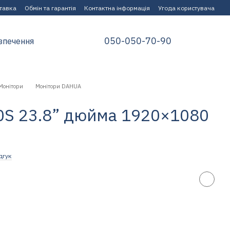
ставка
Обмін та гарантія
Контактна інформація
Угода користувача
050-050-70-90
зпечення
Монітори
Монітори DAHUA
0S 23.8” дюйма 1920×1080
дгук