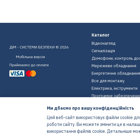
Каталог
Відеонагляд
ДіМ - СИСТЕМИ БЕЗПЕКИ © 2026
Сигналізація
Мобільна версія
Домофони, контроль до
Приймаємо до оплати
Мережеве обладнання
Енергетичне обладнання
Все для монтажу
Електрика, інструменти
Програмне забезпеченн
Пристрої для дому
Ми дбаємо про вашу конфіденційність
Екіпірування
Цей веб-сайт використовує файли cookie для
Енергетичне обладнання
роботи сайту. Ви можете змінити це в нала
Інтернет-магазин створений з Хорошоп
використання файлів cookie. Детальніше мо