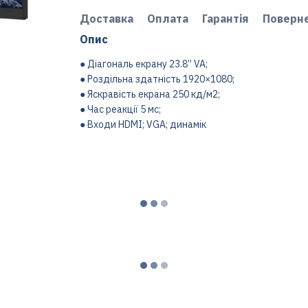
Доставка
Оплата
Гарантія
Поверн
Опис
● Діагональ екрану 23.8” VA;
● Роздільна здатність 1920×1080;
● Яскравість екрана 250 кд/м2;
● Час реакції 5 мс;
● Входи HDMI; VGA; динамік