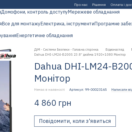
Про нас
Рішення
Оплата і до
я
Домофони, контроль доступу
Мережеве обладнання
я
Все для монтажу
Електрика, інструменти
Програмне забе
рування
Енергетичне обладнання
ДіМ - Системи Безпеки - Головна сторінка
Відеонагляд
Dahua DHI-LM24-B200S 23.8” дюйма 1920×1080 Монітор
Dahua DHI-LM24-B20
Монітор
Немає в наявності
Артикул: 99-00023165
Написати ві
4 860 грн
Повідомити, коли з'явиться