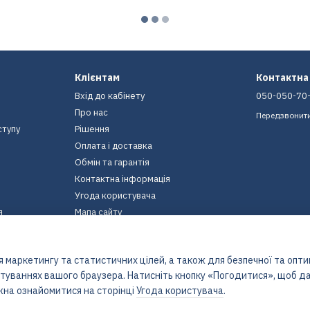
Клієнтам
Контактна
Вхід до кабінету
050-050-70
Про нас
Передзвонит
ступу
Рішення
Оплата і доставка
Обмін та гарантія
Контактна інформація
Угода користувача
я
Мапа сайту
Ми в соцмережах
 маркетингу та статистичних цілей, а також для безпечної та опт
штуваннях вашого браузера. Натисніть кнопку «Погодитися», щоб да
жна ознайомитися на сторінці
Угода користувача
.