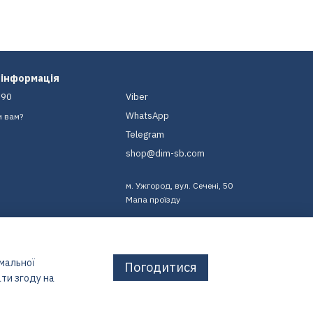
 інформація
-90
Viber
WhatsApp
и вам?
Telegram
shop@dim-sb.com
м. Ужгород, вул. Сечені, 50
Мапа проїзду
имальної
Погодитися
ти згоду на