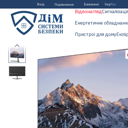
Перейти до основного контенту
Вхід
Бажання
Укр
Рус
Порівняння
Відеонагляд
Сигналізаці
Енергетичне обладнанн
Пристрої для дому
Екіпі