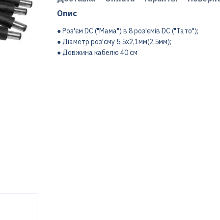
Опис
● Роз'єм DC ("Мама") в 8 роз'ємів DC ("Тато");
● Діаметр роз'єму 5,5x2,1мм(2,5мм);
● Довжина кабелю 40 см