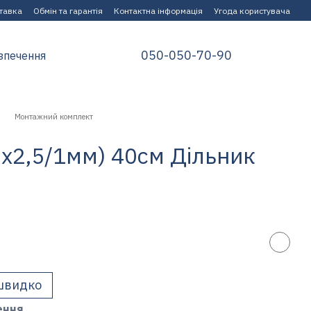
ставка
Обмін та гарантія
Контактна інформація
Угода користувача
050-050-70-90
зпечення
Монтажний комплект
5x2,5/1мм) 40см Дільник
швидко
ення