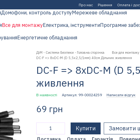
Про нас
Рішення
Оплата і до
я
Домофони, контроль доступу
Мережеве обладнання
я
Все для монтажу
Електрика, інструменти
Програмне забе
рування
Енергетичне обладнання
ДіМ - Системи Безпеки - Головна сторінка
Все для монтажу
DC-F => 8xDC-M (D 5,5x2,5/1мм) 40см Дільник живлення
DC-F => 8xDC-M (D 5,
живлення
В наявності
Артикул: 99-00024259
Написати відгук
69 грн
Купити
Замовити 
Доставка
Оплата
Гарантія
Поверн