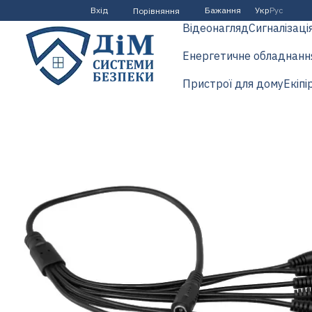
Перейти до основного контенту
Вхід
Бажання
Укр
Рус
Порівняння
Відеонагляд
Сигналізаці
Енергетичне обладнанн
Пристрої для дому
Екіпі