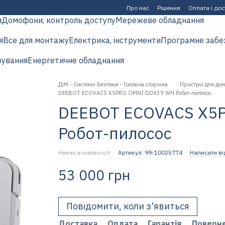
Про нас
Рішення
Оплата і до
я
Домофони, контроль доступу
Мережеве обладнання
я
Все для монтажу
Електрика, інструменти
Програмне забе
рування
Енергетичне обладнання
ДіМ - Системи Безпеки - Головна сторінка
Пристрої для дом
DEEBOT ECOVACS X5PRO OMNI DDX39 WH Робот-пилосос
DEEBOT ECOVACS X5
Робот-пилосос
Немає в наявності
Артикул: 99-10025774
Написати ві
53 000 грн
Повідомити, коли з'явиться
Доставка
Оплата
Гарантія
Поверн