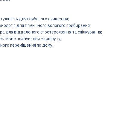
отужність для глибокого очищення;
нологія для гігієнічного вологого прибирання;
ра для віддаленого спостереження та спілкування;
фективне планування маршруту;
дного переміщення по дому.