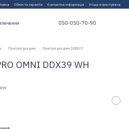
ставка
Обмін та гарантія
Контактна інформація
Угода користувача
050-050-70-90
зпечення
у
Пристрої для дому
Пристрої для дому DEEBOT
PRO OMNI DDX39 WH
дгук
ення