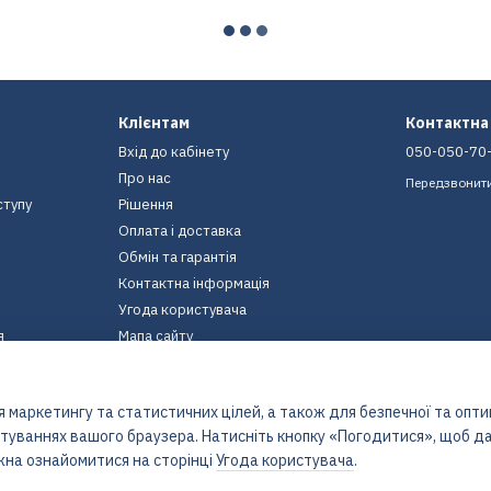
Клієнтам
Контактна
Вхід до кабінету
050-050-70
Про нас
Передзвонит
ступу
Рішення
Оплата і доставка
Обмін та гарантія
Контактна інформація
Угода користувача
я
Мапа сайту
Ми в соцмережах
 маркетингу та статистичних цілей, а також для безпечної та опт
штуваннях вашого браузера. Натисніть кнопку «Погодитися», щоб да
жна ознайомитися на сторінці
Угода користувача
.