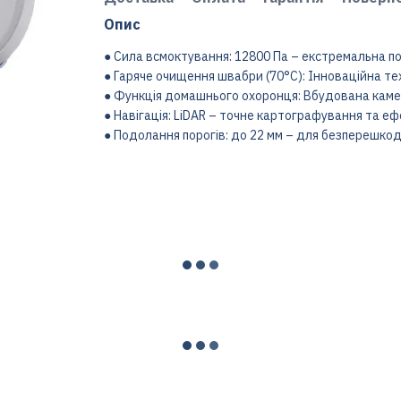
Опис
● Сила всмоктування: 12800 Па – екстремальна п
● Гаряче очищення швабри (70°C): Інноваційна тех
● Функція домашнього охоронця: Вбудована каме
● Навігація: LiDAR – точне картографування та е
● Подолання порогів: до 22 мм – для безперешко