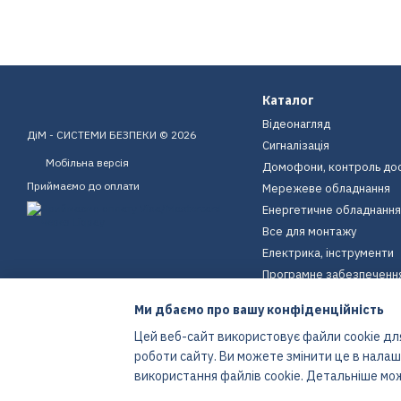
Каталог
Відеонагляд
ДіМ - СИСТЕМИ БЕЗПЕКИ © 2026
Сигналізація
Мобільна версія
Домофони, контроль до
Приймаємо до оплати
Мережеве обладнання
Енергетичне обладнання
Все для монтажу
Електрика, інструменти
Програмне забезпеченн
Пристрої для дому
Ми дбаємо про вашу конфіденційність
Екіпірування
Цей веб-сайт використовує файли cookie для
Енергетичне обладнання
роботи сайту. Ви можете змінити це в нала
Інтернет-магазин створений з Хорошоп
використання файлів cookie. Детальніше мо