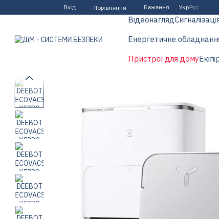
Перейти до основного контенту
Вхід
Бажання
Укр
Рус
Порівняння
Відеонагляд
Сигналізаці
Енергетичне обладнанн
Пристрої для дому
Екіпі