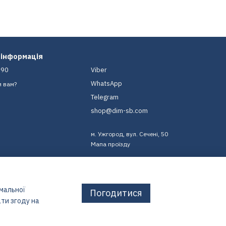
 інформація
-90
Viber
WhatsApp
и вам?
Telegram
shop@dim-sb.com
м. Ужгород, вул. Сечені, 50
Мапа проїзду
имальної
Погодитися
ти згоду на