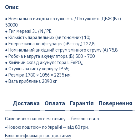
Опис
● Номінальна вихідна потужність / Потужність ДБЖ (Вт)
50000;
● Тип мережі 3L / N / PE;
● Кількість паралельних (автономних) 10;
● Енергетична конфігурація (кВт·год) 122,8;
● Номінальний вихідний струм змінного струму (А) 75,8;
● Робоча напруга акумулятора (В) 500 ~ 700;
● Хімічний склад акумулятора LiFePO₄;
● Ступінь захисту корпусу IP55;
● Розміри 1780 × 1056 × 2235 мм;
● Вага приблизна 2090 кг
Доставка
Оплата
Гарантія
Повернення
Самовивіз з нашого магазину — безкоштовно.
«Новою поштою» по Україні — від 80 грн.
Більше інформації про доставку