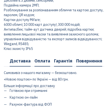
Дисплей 4.3 дюйми, сенсорний;
Подвійна камера 2МП;
Розблокування за розпізнаванням обличчя та картою доступу,
паролем, QR кодом;
Картки доступу Mifare;
6000 облич\ 10 000 карт доступу\ 300 000 подій;
Антипасбек; тайм-аут датчика дверей; підробка картки;
виявлення лицьової маски та виявлення захисного шолома;
управління відвідуваністю та експорт записів відвідуваності;
Wiegand, RS485;
Клас захисту IP65
Доставка
Оплата
Гарантія
Повернення
Самовивіз з нашого магазину — безкоштовно.
«Новою поштою» по Україні — від 80 грн.
Більше інформації про доставку
Готівкою при отриманні
Карткою он-лайн
Рахунок-фактура від ФОП