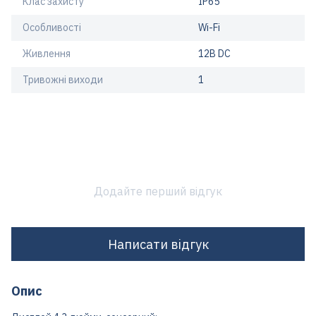
Клас захисту
IP65
Особливості
Wi-Fi
Живлення
12В DC
Тривожні виходи
1
Додайте перший відгук
Написати відгук
Опис