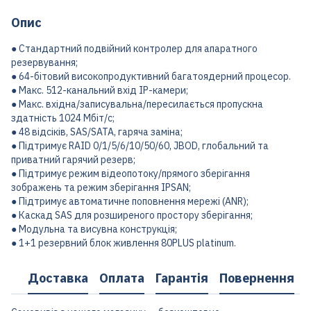
Опис
● Стандартний подвійний контролер для апаратного
резервування;
● 64-бітовий високопродуктивний багатоядерний процесор.
● Макс. 512-канальний вхід IP-камери;
● Макс. вхідна/записувальна/пересилається пропускна
здатність 1024 Мбіт/с;
● 48 відсіків, SAS/SATA, гаряча заміна;
● Підтримує RAID 0/1/5/6/10/50/60, JBOD, глобальний та
приватний гарячий резерв;
● Підтримує режим відеопотоку/прямого зберігання
зображень та режим зберігання IPSAN;
● Підтримує автоматичне поповнення мережі (ANR);
● Каскад SAS для розширеного простору зберігання;
● Модульна та висувна конструкція;
● 1+1 резервний блок живлення 80PLUS platinum.
Доставка
Оплата
Гарантія
Повернення