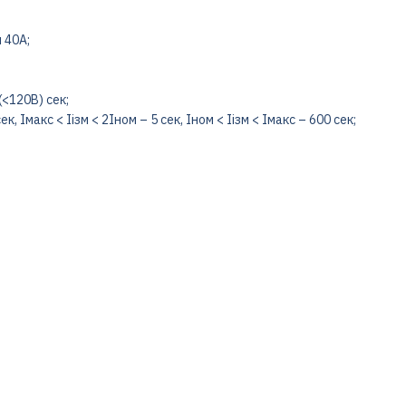
 40A;
(<120В) сек;
, Iмакс < Iізм < 2Iном – 5 сек, Iном < Iізм < Iмакс – 600 сек;