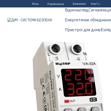
Перейти до основного контенту
Вхід
Бажання
Укр
Рус
Порівняння
Відеонагляд
Сигналізаці
Енергетичне обладнанн
Пристрої для дому
Екіпі