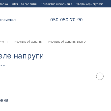
ставка
Обмін та гарантія
Контактна інформація
Угода користувача
050-050-70-90
зпечення
ументи
Модульне обладнання
Модульне обладнання DigiTOP
еле напруги
дгук
ення