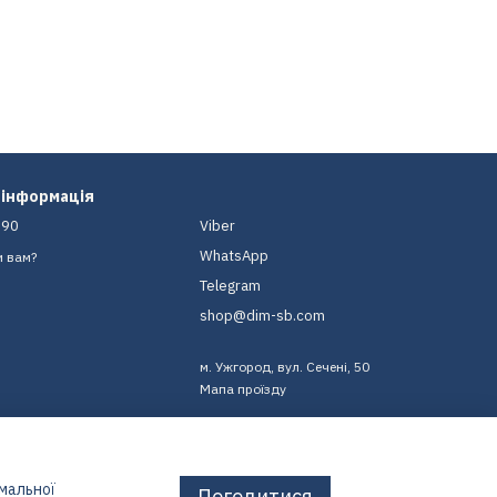
 інформація
-90
Viber
WhatsApp
и вам?
Telegram
shop@dim-sb.com
м. Ужгород, вул. Сечені, 50
Мапа проїзду
имальної
Погодитися