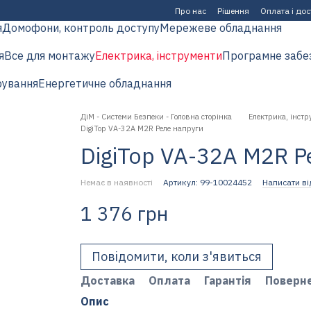
Про нас
Рішення
Оплата і до
я
Домофони, контроль доступу
Мережеве обладнання
я
Все для монтажу
Електрика, інструменти
Програмне забе
рування
Енергетичне обладнання
ДіМ - Системи Безпеки - Головна сторінка
Електрика, інстр
DigiTop VА-32A M2R Реле напруги
DigiTop VА-32A M2R Р
Немає в наявності
Артикул: 99-10024452
Написати ві
1 376 грн
Повідомити, коли з'явиться
Доставка
Оплата
Гарантія
Поверн
Опис