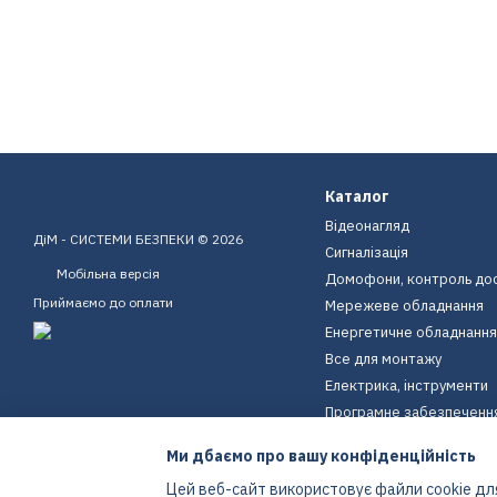
Каталог
Відеонагляд
ДіМ - СИСТЕМИ БЕЗПЕКИ © 2026
Сигналізація
Мобільна версія
Домофони, контроль до
Приймаємо до оплати
Мережеве обладнання
Енергетичне обладнання
Все для монтажу
Електрика, інструменти
Програмне забезпеченн
Пристрої для дому
Ми дбаємо про вашу конфіденційність
Екіпірування
Цей веб-сайт використовує файли cookie для
Енергетичне обладнання