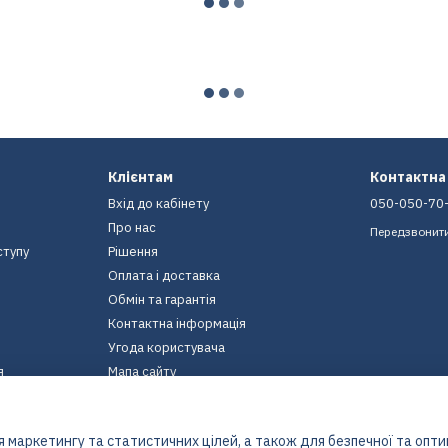
Клієнтам
Контактна
Вхід до кабінету
050-050-70
Про нас
Передзвонит
ступу
Рішення
Оплата і доставка
Обмін та гарантія
Контактна інформація
Угода користувача
я
Мапа сайту
Ми в соцмережах
 маркетингу та статистичних цілей, а також для безпечної та опт