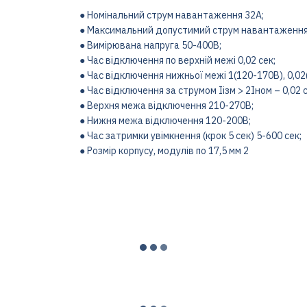
● Номінальний струм навантаження 32A;
● Максимальний допустимий струм навантаження
● Вимірювана напруга 50-400B;
● Час відключення по верхній межі 0,02 сек;
● Час відключення нижньої межі 1(120-170В), 0,02
● Час відключення за струмом Iізм > 2Iном – 0,02 сек
● Верхня межа відключення 210-270В;
● Нижня межа відключення 120-200В;
● Час затримки увімкнення (крок 5 сек) 5-600 сек;
● Розмір корпусу, модулів по 17,5 мм 2