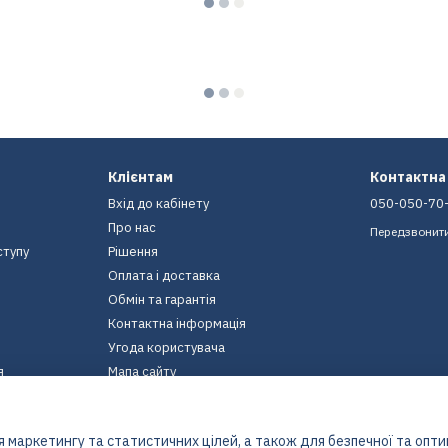
Клієнтам
Контактна
Вхід до кабінету
050-050-70
Про нас
Передзвонит
ступу
Рішення
Оплата і доставка
Обмін та гарантія
Контактна інформація
Угода користувача
я
Мапа сайту
Ми в соцмережах
 маркетингу та статистичних цілей, а також для безпечної та опт