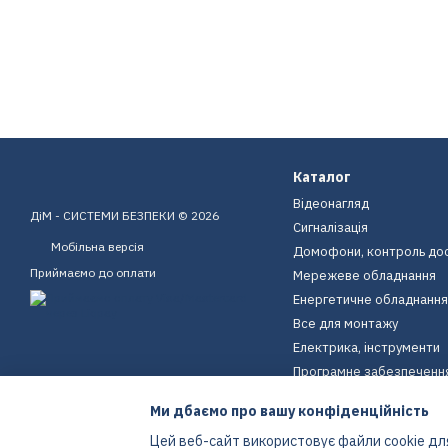
Каталог
Відеонагляд
ДіМ - СИСТЕМИ БЕЗПЕКИ © 2026
Сигналізація
Мобільна версія
Домофони, контроль до
Приймаємо до оплати
Мережеве обладнання
Енергетичне обладнання
Все для монтажу
Електрика, інструменти
Програмне забезпеченн
Пристрої для дому
Ми дбаємо про вашу конфіденційність
Екіпірування
Цей веб-сайт використовує файли cookie для
Енергетичне обладнання