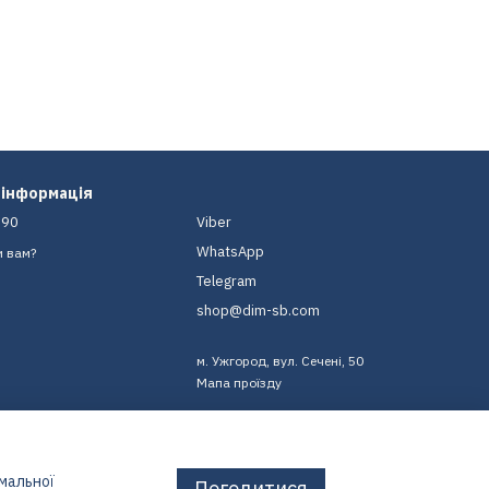
 інформація
-90
Viber
WhatsApp
и вам?
Telegram
shop@dim-sb.com
м. Ужгород, вул. Сечені, 50
Мапа проїзду
имальної
Погодитися