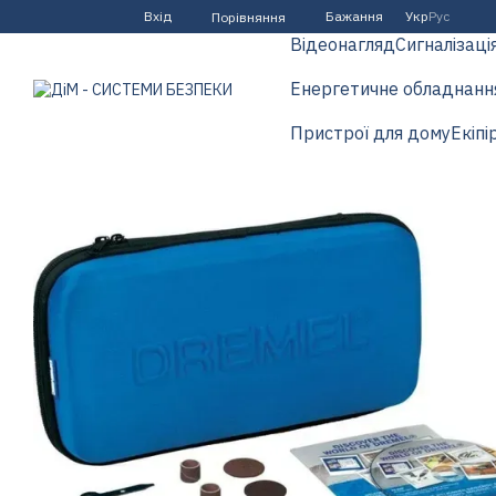
Перейти до основного контенту
Вхід
Бажання
Укр
Рус
Порівняння
Відеонагляд
Сигналізаці
Енергетичне обладнанн
Пристрої для дому
Екіпі