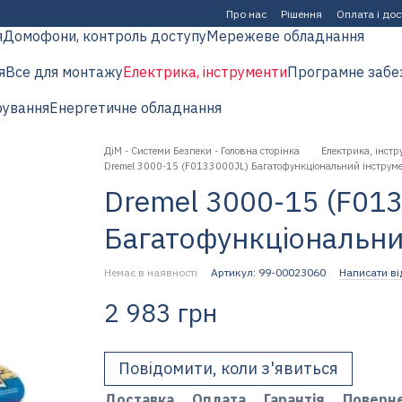
Про нас
Рішення
Оплата і до
я
Домофони, контроль доступу
Мережеве обладнання
я
Все для монтажу
Електрика, інструменти
Програмне забе
рування
Енергетичне обладнання
ДіМ - Системи Безпеки - Головна сторінка
Електрика, інстр
Dremel 3000-15 (F0133000JL) Багатофункціональний інструм
Dremel 3000-15 (F01
Багатофункціональни
Немає в наявності
Артикул: 99-00023060
Написати ві
2 983 грн
Повідомити, коли з'явиться
Доставка
Оплата
Гарантія
Поверн