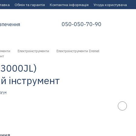
ставка
Обмін та гарантія
Контактна інформація
Угода користувача
050-050-70-90
зпечення
ументи
Електроінструменти
Електроінструменти Dremel
ент
33000JL)
й інструмент
дгук
ення