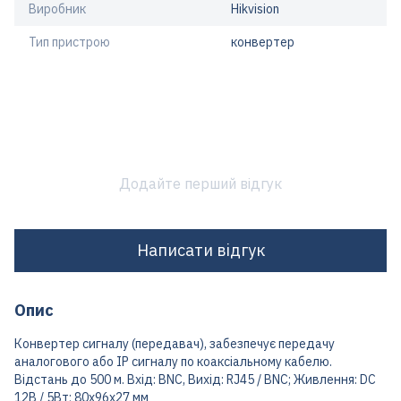
Виробник
Hikvision
Тип пристрою
конвертер
Додайте перший відгук
Написати відгук
Опис
Конвертер сигналу (передавач), забезпечує передачу
аналогового або IP сигналу по коаксіальному кабелю.
Відстань до 500 м. Вхід: BNC, Вихід: RJ45 / BNC; Живлення: DC
12В / 5Вт; 80x96x27 мм