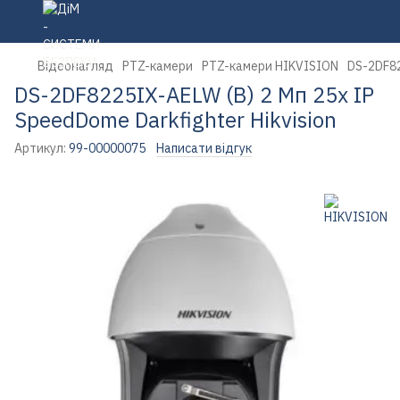
Відеонагляд
PTZ-камери
PTZ-камери HIKVISION
DS-2DF82
DS-2DF8225IX-AELW (B) 2 Мп 25х IP
SpeedDome Darkfighter Hikvision
Артикул:
99-00000075
Написати відгук