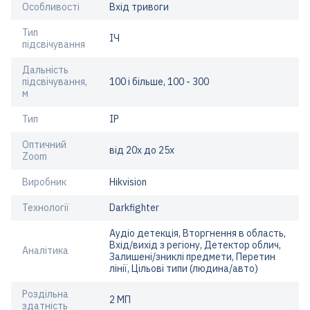
Особливості
Вхід тривоги
Тип
ІЧ
підсвічування
Дальність
підсвічування,
100 і більше, 100 - 300
м
Тип
IP
Оптичний
від 20x до 25x
Zoom
Виробник
Hikvision
Технології
Darkfighter
Аудіо детекція, Вторгнення в область,
Вхід/вихід з регіону, Детектор облич,
Аналітика
Залишені/зниклі предмети, Перетин
лінії, Цільові типи (людина/авто)
Роздільна
2 МП
здатність