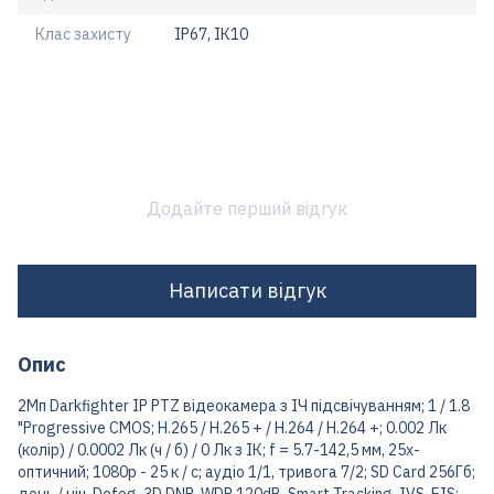
Клас захисту
IP67, ІК10
Додайте перший відгук
Написати відгук
Опис
2Мп Darkfighter IP PTZ відеокамера з ІЧ підсвічуванням; 1 / 1.8
"Progressive CMOS; H.265 / H.265 + / H.264 / H.264 +; 0.002 Лк
(колір) / 0.0002 Лк (ч / б) / 0 Лк з ІК; f = 5.7-142,5 мм, 25x-
оптичний; 1080р - 25 к / с; аудіо 1/1, тривога 7/2; SD Card 256Гб;
день / ніч, Defog, 3D DNR, WDR 120dB, Smart Tracking, IVS, EIS;