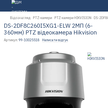
Відеонагляд
PTZ-камери
PTZ-камери HIKVISION
DS-2DF8C
DS-2DF8C260I5XG1-ELW 2МП (6-
360мм) PTZ відеокамера Hikvision
Артикул:
99-10025518
Написати відгук