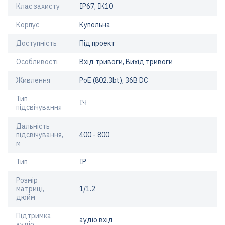
Клас захисту
IP67, ІК10
Корпус
Купольна
Доступність
Під проект
Особливості
Вхід тривоги, Вихід тривоги
Живлення
PoE (802.3bt), 36В DС
Тип
ІЧ
підсвічування
Дальність
підсвічування,
400 - 800
м
Тип
IP
Розмір
матриці,
1/1.2
дюйм
Підтримка
аудіо вхід
аудіо