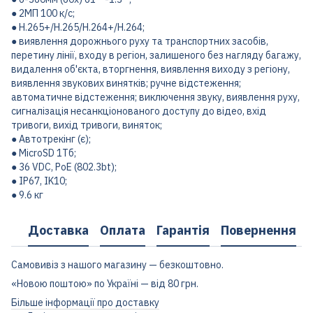
● 2МП 100 к/с;
● H.265+/H.265/H.264+/H.264;
● виявлення дорожнього руху та транспортних засобів,
перетину лінії, входу в регіон, залишеного без нагляду багажу,
видалення об'єкта, вторгнення, виявлення виходу з регіону,
виявлення звукових винятків; ручне відстеження;
автоматичне відстеження; виключення звуку, виявлення руху,
сигналізація несанкціонованого доступу до відео, вхід
тривоги, вихід тривоги, виняток;
● Автотрекінг (є);
● MicroSD 1Тб;
● 36 VDC, PoE (802.3bt);
● IP67, IK10;
● 9.6 кг
Доставка
Оплата
Гарантія
Повернення
Самовивіз з нашого магазину — безкоштовно.
«Новою поштою» по Україні — від 80 грн.
Більше інформації про доставку