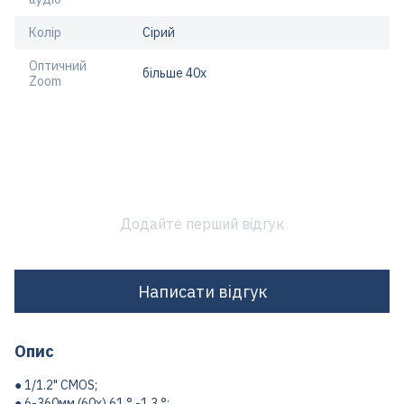
Колір
Сірий
Оптичний
більше 40x
Zoom
Додайте перший відгук
Написати відгук
Опис
● 1/1.2" CMOS;
● 6-360мм (60х) 61 ° -1.3 °;