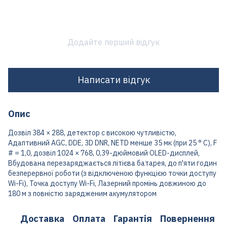
Додайте перший відгук
Написати відгук
Опис
Дозвіл 384 × 288, детектор c високою чутливістю,
Адаптивний AGC, DDE, 3D DNR, NETD менше 35 мк (при 25 ° C), F
# = 1,0, дозвіл 1024 × 768, 0,39-дюймовий OLED-дисплей,
Вбудована перезаряджається літієва батарея, до п'яти годин
безперервної роботи (з відключеною функцією точки доступу
Wi-Fi), Точка доступу Wi-Fi, Лазерний промінь довжиною до
180 м з повністю зарядженим акумулятором
Доставка
Оплата
Гарантія
Повернення