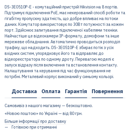
DS-3E0510P-E - комутаційний пристрій Hikvision на 8 портів.
Підтримує підключення PoE, має некерований спосіб роботи та
гігабітну пропускну здатність, що добре впливає на потоки
даних. Комутатор використовує по 30Вт потужності за кожен
порт. Здійснює запитування підключеної кабелями техніки.
Найчастіше це відеокамери IP-формату, домофони та інше
мережеве обладнання. Автоматично проводиться розподіл
трафіку, що надходить. DS-3E0510P-E збирає потік з усіх
вхідних систем, упорядковує його та відправляє до
відеореєстратора по одному дроту. Перевагою моделі є
запуск відразу після включення та встановлення контакту.
Налаштування та керування під час функціонування не
потрібні. Металевий корпус виконаний у синьому кольорі.
Доставка
Оплата
Гарантія
Повернення
Самовивіз з нашого магазину — безкоштовно.
«Новою поштою» по Україні — від 80 грн.
Більше інформації про доставку
Готівкою при отриманні