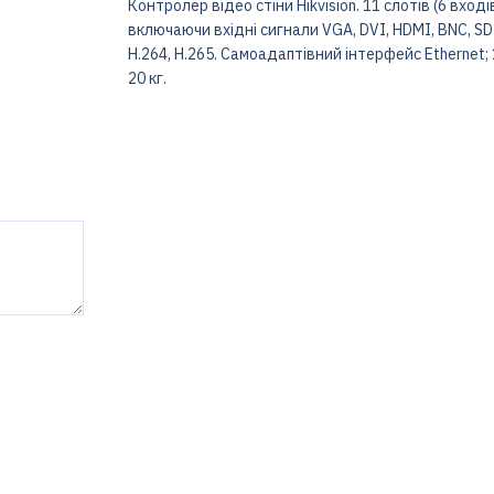
Контролер відео стіни Hikvision. 11 слотів (6 вход
включаючи вхідні сигнали VGA, DVI, HDMI, BNC, SDI,
H.264, H.265. Самоадаптівний інтерфейс Ethernet; 1 
20 кг.