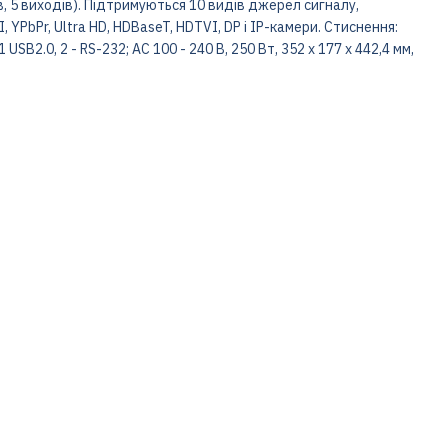
ів, 5 виходів). Підтримуються 10 видів джерел сигналу,
 YPbPr, Ultra HD, HDBaseT, HDTVI, DP і IP-камери. Стиснення:
USB2.0, 2 - RS-232; AC 100 - 240 В, 250 Вт, 352 x 177 x 442,4 мм,