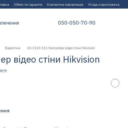
ставка
Обмін та гарантія
Контактна інформація
Угода користувача
050-050-70-90
зпечення
Відеостіни
DS-C10S-S11 Контролер відео стіни Hikvision
р відео стіни Hikvision
дгук
ення