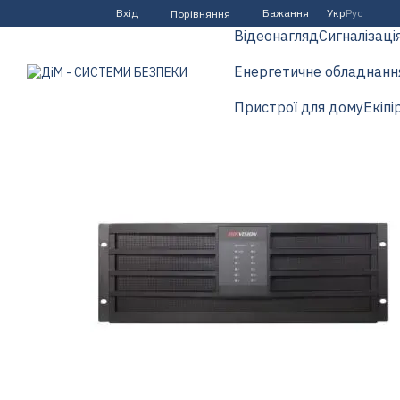
Перейти до основного контенту
Вхід
Бажання
Укр
Рус
Порівняння
Відеонагляд
Сигналізаці
Енергетичне обладнанн
Пристрої для дому
Екіпі