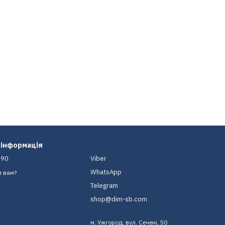
 інформація
-90
Viber
WhatsApp
и вам?
Telegram
shop@dim-sb.com
м. Ужгород, вул. Сечені, 50