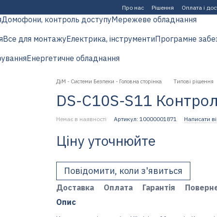
Про нас
Рішення
Оплата і до
я
Домофони, контроль доступу
Мережеве обладнання
я
Все для монтажу
Електрика, інструменти
Програмне забе
рування
Енергетичне обладнання
ДіМ - Системи Безпеки - Головна сторінка
Типові рішення
DS-C10S-S11 Контроле
Немає в наявності
Артикул: 10000001871
Написати ві
Ціну уточнюйте
Повідомити, коли з'явиться
Доставка
Оплата
Гарантія
Поверн
Опис