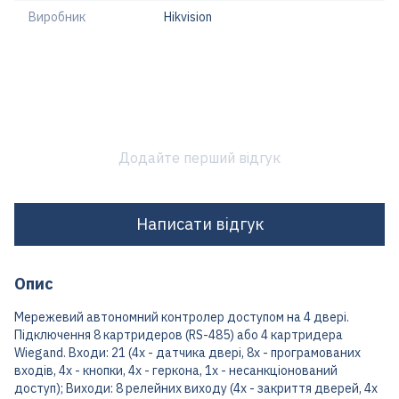
Виробник
Hikvision
Додайте перший відгук
Написати відгук
Опис
Мережевий автономний контролер доступом на 4 двері.
Підключення 8 картридеров (RS-485) або 4 картридера
Wiegand. Входи: 21 (4x - датчика двері, 8х - програмованих
входів, 4х - кнопки, 4х - геркона, 1х - несанкціонований
доступ); Виходи: 8 релейних виходу (4х - закриття дверей, 4х