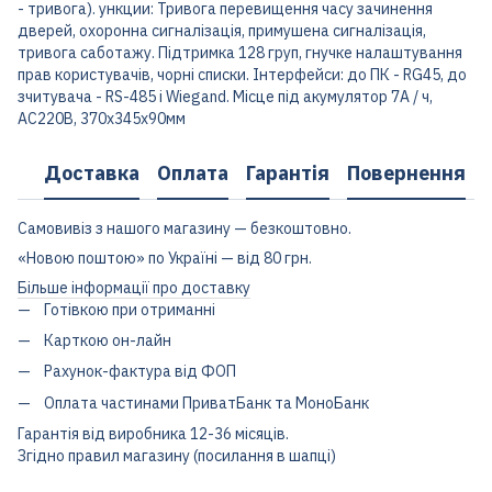
- тривога). ункции: Тривога перевищення часу зачинення
дверей, охоронна сигналізація, примушена сигналізація,
тривога саботажу. Підтримка 128 груп, гнучке налаштування
прав користувачів, чорні списки. Інтерфейси: до ПК - RG45, до
зчитувача - RS-485 і Wiegand. Місце під акумулятор 7А / ч,
AC220В, 370х345х90мм
Доставка
Оплата
Гарантія
Повернення
Самовивіз з нашого магазину — безкоштовно.
«Новою поштою» по Україні — від 80 грн.
Більше інформації про доставку
Готівкою при отриманні
Карткою он-лайн
Рахунок-фактура від ФОП
Оплата частинами ПриватБанк та МоноБанк
Гарантія від виробника 12-36 місяців.
Згідно правил магазину (посилання в шапці)