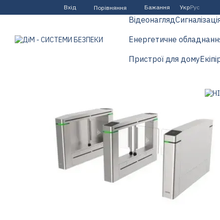
Перейти до основного контенту
Вхід
Бажання
Укр
Рус
Порівняння
Відеонагляд
Сигналізаці
Енергетичне обладнанн
Пристрої для дому
Екіпі