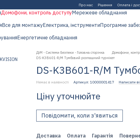
Про нас
Рішення
Оплата і до
я
Домофони, контроль доступу
Мережеве обладнання
я
Все для монтажу
Електрика, інструменти
Програмне забе
рування
Енергетичне обладнання
ДіМ - Системи Безпеки - Головна сторінка
Домофони, контр
DS-K3B601-R/M Тумбовий розпашний турнікет
DS-K3B601-R/M Тумбо
Немає в наявності
Артикул: 10000001417
Написати ві
Ціну уточнюйте
Повідомити, коли з'явиться
Доставка
Оплата
Гарантія
Поверн