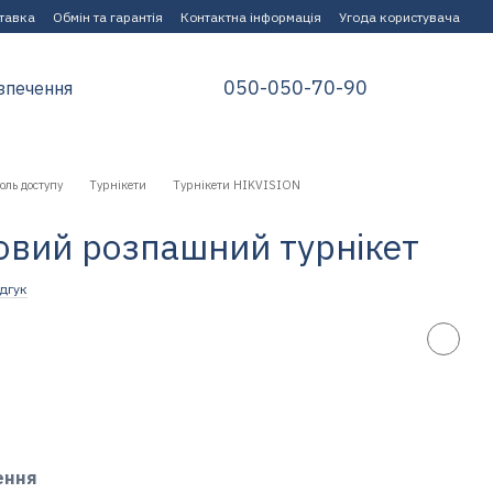
ставка
Обмін та гарантія
Контактна інформація
Угода користувача
050-050-70-90
зпечення
оль доступу
Турнікети
Турнікети HIKVISION
вий розпашний турнікет
дгук
ення