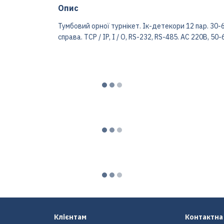
Опис
Тумбовий орної турнікет. Ік-детекори 12 пар. 30-
справа. TCP / IP, I / O, RS-232, RS-485. AC 220В, 50-
Клієнтам
Контактна