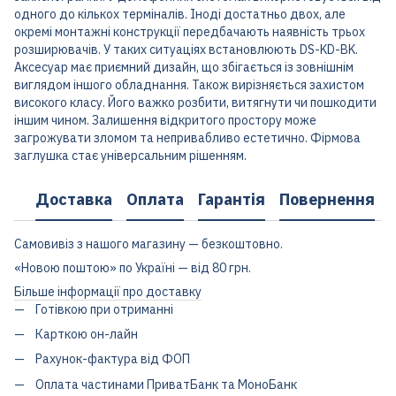
одного до кількох терміналів. Іноді достатньо двох, але
окремі монтажні конструкції передбачають наявність трьох
розширювачів. У таких ситуаціях встановлюють DS-KD-BK.
Аксесуар має приємний дизайн, що збігається із зовнішнім
виглядом іншого обладнання. Також вирізняється захистом
високого класу. Його важко розбити, витягнути чи пошкодити
іншим чином. Залишення відкритого простору може
загрожувати зломом та непривабливо естетично. Фірмова
заглушка стає універсальним рішенням.
Доставка
Оплата
Гарантія
Повернення
Самовивіз з нашого магазину — безкоштовно.
«Новою поштою» по Україні — від 80 грн.
Більше інформації про доставку
Готівкою при отриманні
Карткою он-лайн
Рахунок-фактура від ФОП
Оплата частинами ПриватБанк та МоноБанк