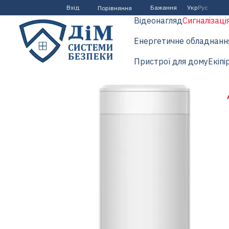
Перейти до основного контенту
Вхід
Бажання
Укр
Рус
Порівняння
Відеонагляд
Сигналізаці
Енергетичне обладнанн
Пристрої для дому
Екіпі