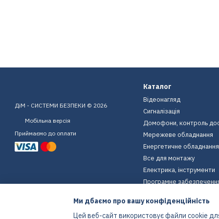
Каталог
Відеонагляд
ДіМ - СИСТЕМИ БЕЗПЕКИ © 2026
Сигналізація
Мобільна версія
Домофони, контроль до
Приймаємо до оплати
Мережеве обладнання
Енергетичне обладнання
Все для монтажу
Електрика, інструменти
Програмне забезпеченн
Пристрої для дому
Ми дбаємо про вашу конфіденційність
Екіпірування
Цей веб-сайт використовує файли cookie для
Енергетичне обладнання