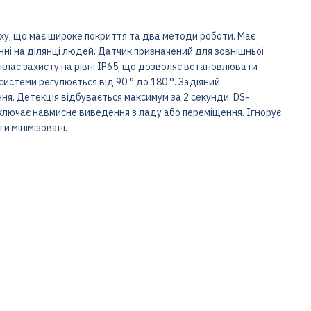
ху, що має широке покриття та два методи роботи. Має
енні на ділянці людей. Датчик призначений для зовнішньої
клас захисту на рівні IP65, що дозволяє встановлювати
истеми регулюється від 90 ° до 180 °. Задіяний
ня. Детекція відбувається максимум за 2 секунди. DS-
ючає навмисне виведення з ладу або переміщення. Ігнорує
ги мінімізовані.