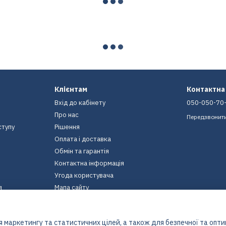
Клієнтам
Контактна
Вхід до кабінету
050-050-70
Про нас
Передзвонит
ступу
Рішення
Оплата і доставка
Обмін та гарантія
Контактна інформація
Угода користувача
я
Мапа сайту
Ми в соцмережах
 маркетингу та статистичних цілей, а також для безпечної та опт