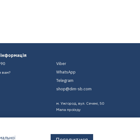
 інформація
-90
Viber
WhatsApp
и вам?
Telegram
shop@dim-sb.com
м. Ужгород, вул. Сечені, 50
Мапа проїзду
имальної
Погодитися