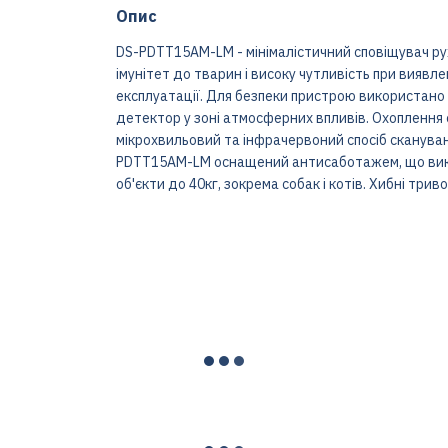
Опис
DS-PDTT15AM-LM - мінімалістичний сповіщувач ру
імунітет до тварин і високу чутливість при виявл
експлуатації. Для безпеки пристрою використано 
детектор у зоні атмосферних впливів. Охоплення с
мікрохвильовий та інфрачервоний спосіб скануван
PDTT15AM-LM оснащений антисаботажем, що викл
об'єкти до 40кг, зокрема собак і котів. Хибні триво