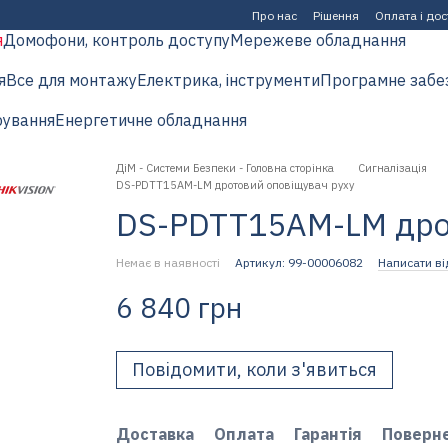
Про нас
Рішення
Оплата і до
я
Домофони, контроль доступу
Мережеве обладнання
я
Все для монтажу
Електрика, інструменти
Програмне забе
рування
Енергетичне обладнання
ДіМ - Системи Безпеки - Головна сторінка
Сигналізація
DS-PDTT15AM-LM дротовий оповіщувач руху
DS-PDTT15AM-LM дро
Немає в наявності
Артикул: 99-00006082
Написати ві
6 840 грн
Повідомити, коли з'явиться
Доставка
Оплата
Гарантія
Поверн