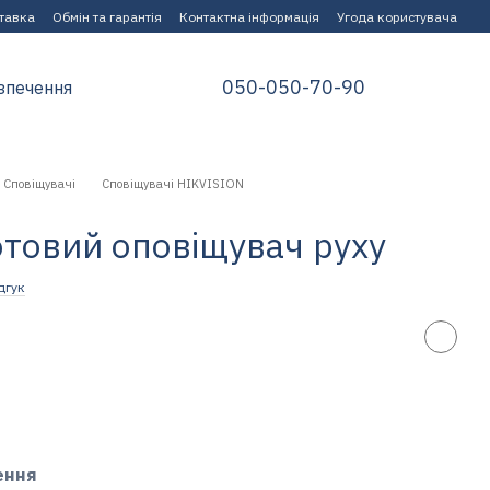
ставка
Обмін та гарантія
Контактна інформація
Угода користувача
050-050-70-90
зпечення
Сповіщувачі
Сповіщувачі HIKVISION
товий оповіщувач руху
дгук
ення