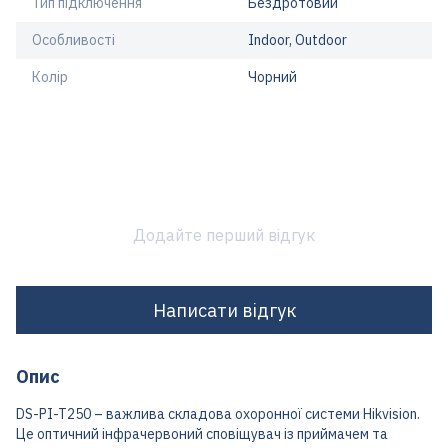
Тип підключення
Бездротовий
Особливості
Indoor, Outdoor
Колір
Чорний
Додайте перший відгук
Написати відгук
Опис
DS-PI-T250 – важлива складова охоронної системи Hikvision.
Це оптичний інфрачервоний сповіщувач із приймачем та