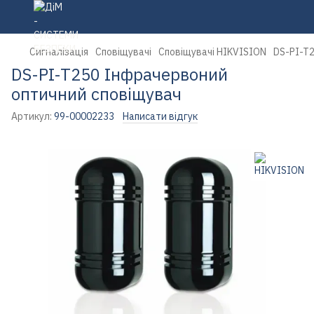
Сигналізація
Сповіщувачі
Сповіщувачі HIKVISION
DS-PI-T
DS-PI-T250 Інфрачервоний
оптичний сповіщувач
Артикул:
99-00002233
Написати відгук