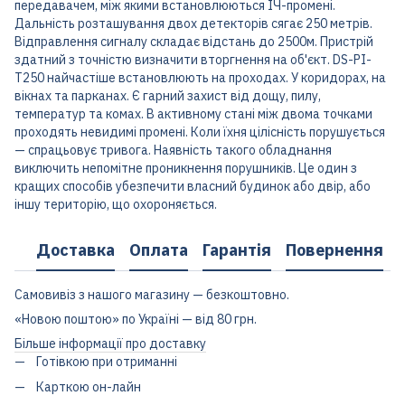
передавачем, між якими встановлюються ІЧ-промені.
Дальність розташування двох детекторів сягає 250 метрів.
Відправлення сигналу складає відстань до 2500м. Пристрій
здатний з точністю визначити вторгнення на об'єкт. DS-PI-
T250 найчастіше встановлюють на проходах. У коридорах, на
вікнах та парканах. Є гарний захист від дощу, пилу,
температур та комах. В активному стані між двома точками
проходять невидимі промені. Коли їхня цілісність порушується
— спрацьовує тривога. Наявність такого обладнання
виключить непомітне проникнення порушників. Це один з
кращих способів убезпечити власний будинок або двір, або
іншу територію, що охороняється.
Доставка
Оплата
Гарантія
Повернення
Самовивіз з нашого магазину — безкоштовно.
«Новою поштою» по Україні — від 80 грн.
Більше інформації про доставку
Готівкою при отриманні
Карткою он-лайн