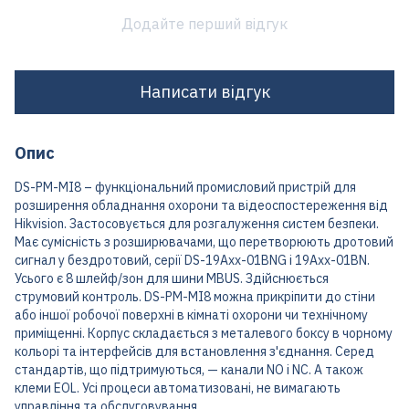
Додайте перший відгук
Написати відгук
Опис
DS-PM-MI8 – функціональний промисловий пристрій для
розширення обладнання охорони та відеоспостереження від
Hikvision. Застосовується для розгалуження систем безпеки.
Має сумісність з розширювачами, що перетворюють дротовий
сигнал у бездротовий, серії DS-19Axx-01BNG і 19Axx-01BN.
Усього є 8 шлейф/зон для шини MBUS. Здійснюється
струмовий контроль. DS-PM-MI8 можна прикріпити до стіни
або іншої робочої поверхні в кімнаті охорони чи технічному
приміщенні. Корпус складається з металевого боксу в чорному
кольорі та інтерфейсів для встановлення з'єднання. Серед
стандартів, що підтримуються, — канали NO і NC. А також
клеми EOL. Усі процеси автоматизовані, не вимагають
управління та обслуговування.