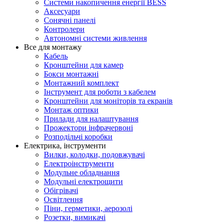
Системи накопичення енергії BESS
Аксесуари
Сонячні панелі
Контролери
Автономні системи живлення
Все для монтажу
Кабель
Кронштейни для камер
Бокси монтажні
Монтажний комплект
Інструмент для роботи з кабелем
Кронштейни для моніторів та екранів
Монтаж оптики
Прилади для налаштування
Прожектори інфрачервоні
Розподільчі коробки
Електрика, інструменти
Вилки, колодки, подовжувачі
Електроінструменти
Модульне обладнання
Модульні електрощити
Обігрівачі
Освітлення
Піни, герметики, аерозолі
Розетки, вимикачі