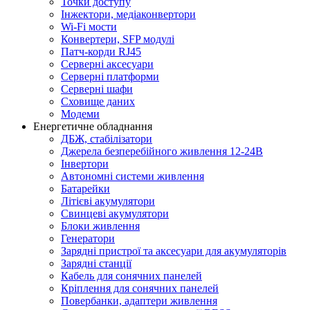
Точки доступу
Інжектори, медіаконвертори
Wi-Fi мости
Конвертери, SFP модулі
Патч-корди RJ45
Серверні аксесуари
Серверні платформи
Серверні шафи
Сховище даних
Модеми
Енергетичне обладнання
ДБЖ, стабілізатори
Джерела безперебійного живлення 12-24В
Інвертори
Автономні системи живлення
Батарейки
Літієві акумулятори
Свинцеві акумулятори
Блоки живлення
Генератори
Зарядні пристрої та аксесуари для акумуляторів
Зарядні станції
Кабель для сонячних панелей
Кріплення для сонячних панелей
Повербанки, адаптери живлення