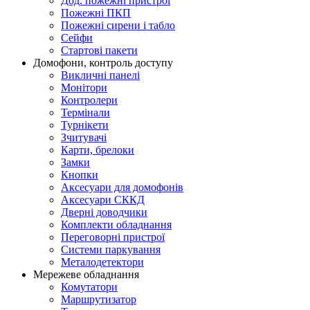
Дод. пожежні пристрої
Пожежні ПКП
Пожежні сирени і табло
Сейфи
Стартові пакети
Домофони, контроль доступу
Викличні панелі
Монітори
Контролери
Термінали
Турнікети
Зчитувачі
Карти, брелоки
Замки
Кнопки
Аксесуари для домофонів
Аксесуари СККД
Дверні доводчики
Комплекти обладнання
Переговорні пристрої
Системи паркування
Металодетектори
Мережеве обладнання
Комутатори
Маршрутизатор