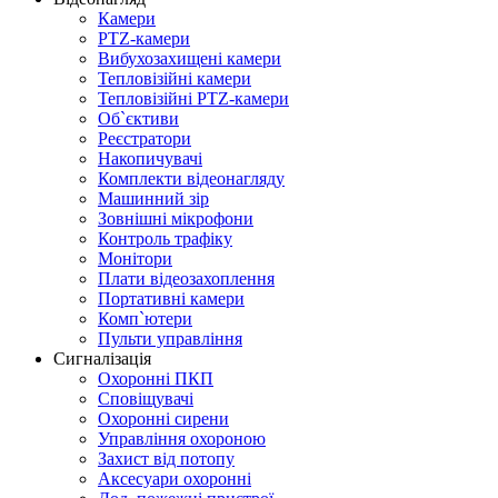
Камери
PTZ-камери
Вибухозахищені камери
Тепловізійні камери
Тепловізійні PTZ-камери
Об`єктиви
Реєстратори
Накопичувачі
Комплекти відеонагляду
Машинний зір
Зовнішні мікрофони
Контроль трафіку
Монітори
Плати відеозахоплення
Портативні камери
Комп`ютери
Пульти управління
Сигналізація
Охоронні ПКП
Сповіщувачі
Охоронні сирени
Управління охороною
Захист від потопу
Аксесуари охоронні