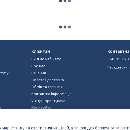
Клієнтам
Контактна
Вхід до кабінету
050-050-70
Про нас
Передзвонит
ступу
Рішення
Оплата і доставка
Обмін та гарантія
Контактна інформація
Угода користувача
я
Мапа сайту
Ми в соцмережах
 маркетингу та статистичних цілей, а також для безпечної та опт