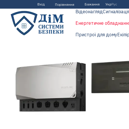
Перейти до основного контенту
Вхід
Бажання
Укр
Рус
Порівняння
Відеонагляд
Сигналізаці
Енергетичне обладнанн
Пристрої для дому
Екіпі