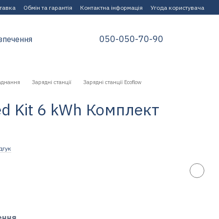
ставка
Обмін та гарантія
Контактна інформація
Угода користувача
050-050-70-90
зпечення
аднання
Зарядні станції
Зарядні станції Ecoflow
ed Kit 6 kWh Комплект
дгук
ення