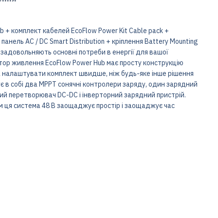
b + комплект кабелей EcoFlow Power Kit Cable pack +
анель AC / DC Smart Distribution + кріплення Battery Mounting
задовольняють основні потреби в енергії для вашої
тор живлення EcoFlow Power Hub має просту конструкцію
а налаштувати комплект швидше, ніж будь-яке інше рішення
є в собі два MPPT сонячні контролери заряду, один зарядний
ий перетворювач DC-DC і інверторний зарядний пристрій.
м ця система 48 В заощаджує простір і заощаджує час