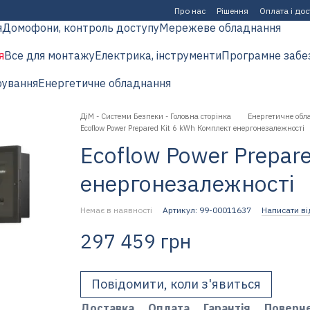
Про нас
Рішення
Оплата і до
я
Домофони, контроль доступу
Мережеве обладнання
я
Все для монтажу
Електрика, інструменти
Програмне забе
рування
Енергетичне обладнання
ДіМ - Системи Безпеки - Головна сторінка
Енергетичне обл
Ecoflow Power Prepared Kit 6 kWh Комплект енергонезалежності
Ecoflow Power Prepar
енергонезалежності
Немає в наявності
Артикул: 99-00011637
Написати ві
297 459 грн
Повідомити, коли з'явиться
Доставка
Оплата
Гарантія
Поверн