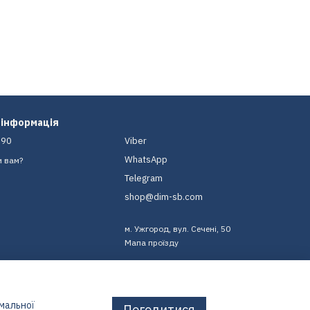
 інформація
-90
Viber
WhatsApp
и вам?
Telegram
shop@dim-sb.com
м. Ужгород, вул. Сечені, 50
Мапа проїзду
имальної
Погодитися