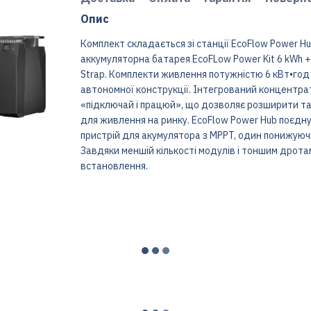
Опис
Комплект складається зі станції EcoFlow Power Hu
аккумуляторна батарея EcoFLow Power Kit 6 kWh + п
Strap. Комплекти живлення потужністю 6 кВт•год 
автономної конструкції. Інтегрований концентра
«підключай і працюй», що дозволяє розширити т
для живлення на ринку. EcoFlow Power Hub поєдну
пристрій для акумулятора з MPPT, один понижуюч
Завдяки меншій кількості модулів і тоншим дрота
встановлення.