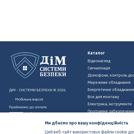
Каталог
Відеонагляд
Сигналізація
Домофони, контроль до
Мережеве обладнання
Енергетичне обладнання
ДіМ - СИСТЕМИ БЕЗПЕКИ © 2026
Все для монтажу
Мобільна версія
Електрика, інструменти
Приймаємо до оплати
Програмне забезпеченн
Пристрої для дому
Ми дбаємо про вашу конфіденційність
Екіпірування
Цей веб-сайт використовує файли cookie для
Енергетичне обладнання