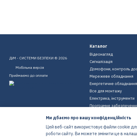
Каталог
Відеонагляд
ДіМ - СИСТЕМИ БЕЗПЕКИ © 2026
Сигналізація
Мобільна версія
Домофони, контроль до
Приймаємо до оплати
Мережеве обладнання
Енергетичне обладнання
Все для монтажу
Електрика, інструменти
Програмне забезпеченн
Пристрої для дому
Ми дбаємо про вашу конфіденційність
Екіпірування
Цей веб-сайт використовує файли cookie для
Енергетичне обладнання
роботи сайту. Ви можете змінити це в нала