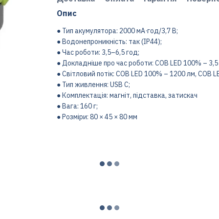
Опис
● Тип акумулятора: 2000 мА·год/3,7 В;
● Водонепроникність: так (IP44);
● Час роботи: 3,5–6,5 год;
● Докладніше про час роботи: COB LED 100% – 3,5 
● Світловий потік: COB LED 100% – 1200 лм, COB L
● Тип живлення: USB C;
● Комплектація: магніт, підставка, затискач
● Вага: 160 г;
● Розміри: 80 × 45 × 80 мм