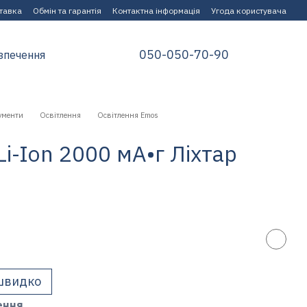
ставка
Обмін та гарантія
Контактна інформація
Угода користувача
050-050-70-90
зпечення
ументи
Освітлення
Освітлення Emos
-Ion 2000 мА•г Лiхтар
швидко
ення