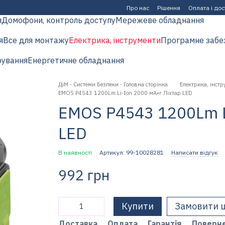
Про нас
Рішення
Оплата і до
я
Домофони, контроль доступу
Мережеве обладнання
я
Все для монтажу
Електрика, інструменти
Програмне забе
рування
Енергетичне обладнання
ДіМ - Системи Безпеки - Головна сторінка
Електрика, інстр
EMOS P4543 1200Lm Li-Ion 2000 мА•г Лiхтар LED
EMOS P4543 1200Lm Li
LED
В наявності
Артикул: 99-10028281
Написати відгук
992 грн
Купити
Замовити 
Доставка
Оплата
Гарантія
Поверн