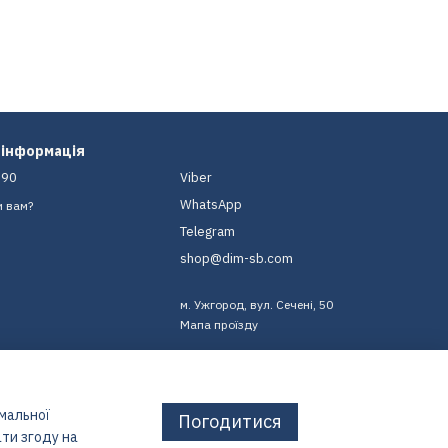
 інформація
-90
Viber
WhatsApp
и вам?
Telegram
shop@dim-sb.com
м. Ужгород, вул. Сечені, 50
Мапа проїзду
имальної
Погодитися
ти згоду на