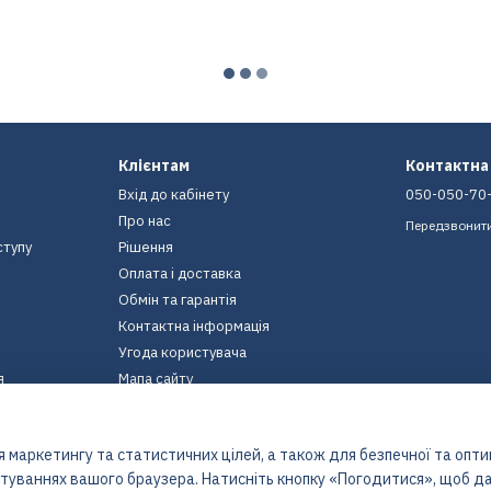
Клієнтам
Контактна
Вхід до кабінету
050-050-70
Про нас
Передзвонит
ступу
Рішення
Оплата і доставка
Обмін та гарантія
Контактна інформація
Угода користувача
я
Мапа сайту
Ми в соцмережах
 маркетингу та статистичних цілей, а також для безпечної та опт
штуваннях вашого браузера. Натисніть кнопку «Погодитися», щоб да