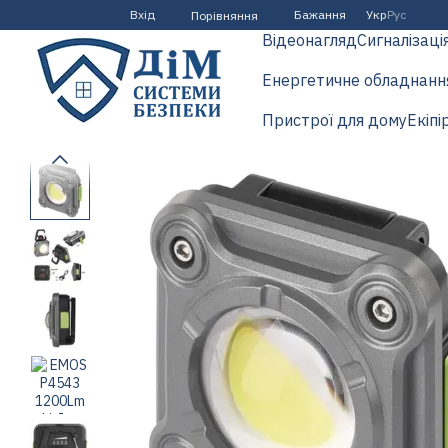
Перейти до основного контенту
Вхід
Бажання
Укр
Рус
Порівняння
Відеонагляд
Сигналізаці
Енергетичне обладнанн
Пристрої для дому
Екіпі