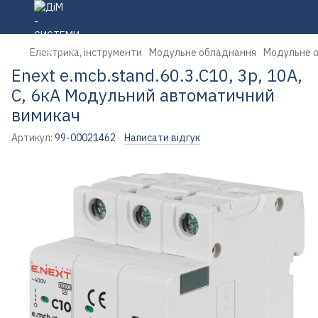
Електрика, інструменти
Модульне обладнання
Модульне о
Enext e.mcb.stand.60.3.C10, 3р, 10А,
C, 6кА Модульний автоматичний
вимикач
Артикул:
99-00021462
Написати відгук