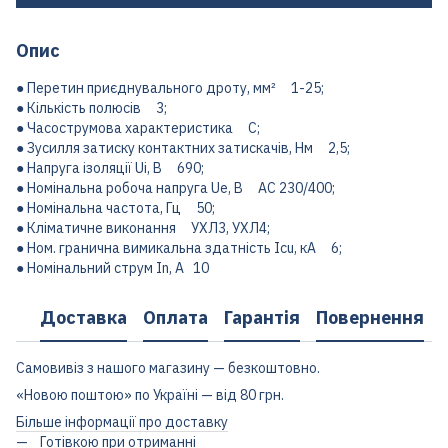
Опис
● Перетин приєднувального дроту, мм² 1-25;
● Кількість полюсів 3;
● Часострумова характеристика C;
● Зусилля затиску контактних затискачів, Нм 2,5;
● Напруга ізоляції Ui, В 690;
● Номінальна робоча напруга Ue, В AC 230/400;
● Номінальна частота, Гц 50;
● Кліматичне виконання УХЛ3, УХЛ4;
● Ном. гранична вимикальна здатність Icu, кА 6;
● Номінальний струм In, А 10
Доставка
Оплата
Гарантія
Повернення
Самовивіз з нашого магазину — безкоштовно.
«Новою поштою» по Україні — від 80 грн.
Більше інформації про доставку
Готівкою при отриманні