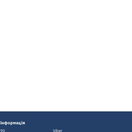
 інформація
-90
Viber