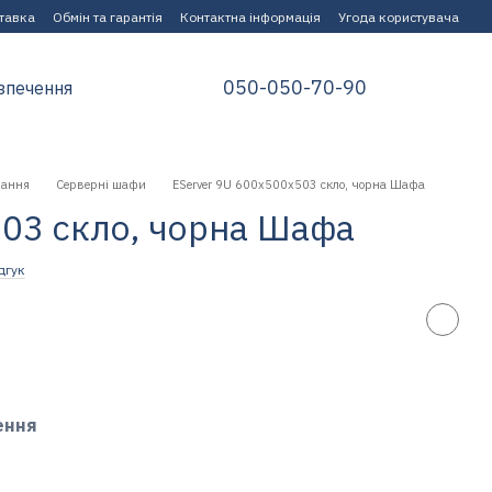
ставка
Обмін та гарантія
Контактна інформація
Угода користувача
050-050-70-90
зпечення
нання
Серверні шафи
EServer 9U 600х500х503 скло, чорна Шафа
503 скло, чорна Шафа
дгук
ення