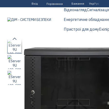
Перейти до основного контенту
Вхід
Бажання
Укр
Рус
Порівняння
Відеонагляд
Сигналізаці
Енергетичне обладнанн
Пристрої для дому
Екіпі