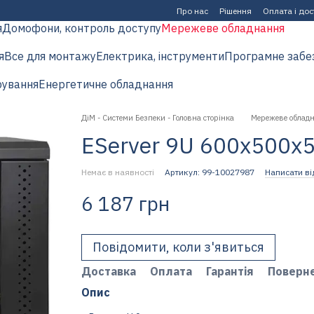
Про нас
Рішення
Оплата і до
я
Домофони, контроль доступу
Мережеве обладнання
я
Все для монтажу
Електрика, інструменти
Програмне забе
рування
Енергетичне обладнання
ДіМ - Системи Безпеки - Головна сторінка
Мережеве облад
EServer 9U 600х500х
Немає в наявності
Артикул: 99-10027987
Написати ві
6 187 грн
Повідомити, коли з'явиться
Доставка
Оплата
Гарантія
Поверн
Опис