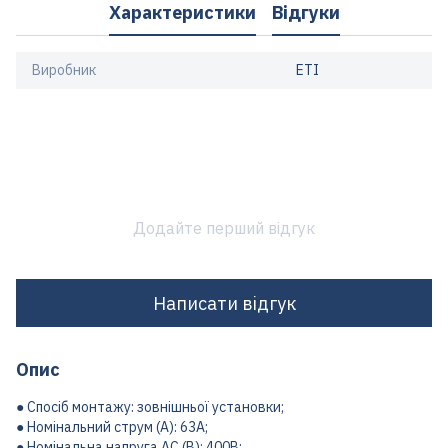
Характеристики
Відгуки
Виробник
ETI
Додайте перший відгук
Написати відгук
Опис
● Спосіб монтажу: зовнішньої установки;
● Номінальний струм (A): 63A;
● Номінальна напруга AC (В): 400В;