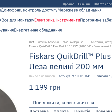
Про нас
Рішення
Оплата і до
я
Домофони, контроль доступу
Мережеве обладнання
я
Все для монтажу
Електрика, інструменти
Програмне забе
рування
Енергетичне обладнання
ДіМ - Системи Безпеки - Головна сторінка
Електрика, інстр
Fiskars QuikDrill™ Plus Part L 134737 (1000641) Леза великі 
Fiskars QuikDrill™ Plu
Леза великі 200 мм
Немає в наявності
Артикул: 99-00018441
Написати ві
1 199 грн
Повідомити, коли з'явиться
Доставка
Оплата
Гарантія
Поверн