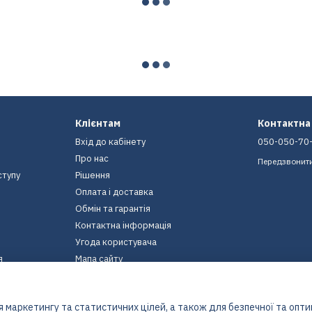
Клієнтам
Контактна
Вхід до кабінету
050-050-70
Про нас
Передзвонит
ступу
Рішення
Оплата і доставка
Обмін та гарантія
Контактна інформація
Угода користувача
я
Мапа сайту
Ми в соцмережах
 маркетингу та статистичних цілей, а також для безпечної та опт