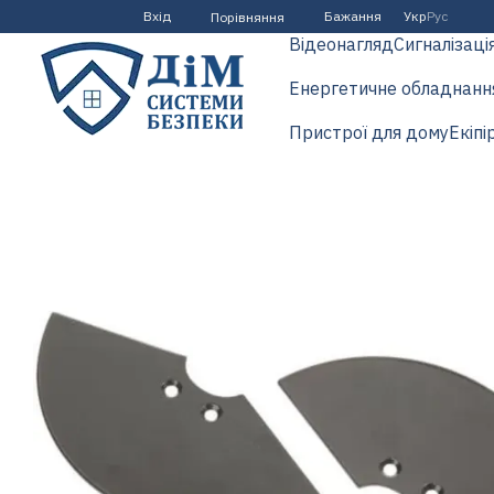
Перейти до основного контенту
Вхід
Бажання
Укр
Рус
Порівняння
Відеонагляд
Сигналізаці
Енергетичне обладнанн
Пристрої для дому
Екіпі