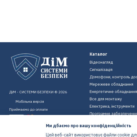
Каталог
Відеонагляд
Сигналізація
Домофони, контроль до
Мережеве обладнання
Енергетичне обладнання
ДіМ - СИСТЕМИ БЕЗПЕКИ © 2026
Все для монтажу
Мобільна версія
Електрика, інструменти
Приймаємо до оплати
Програмне забезпеченн
Пристрої для дому
Ми дбаємо про вашу конфіденційність
Екіпірування
Цей веб-сайт використовує файли cookie для
Енергетичне обладнання