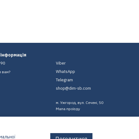
 інформація
-90
Viber
WhatsApp
и вам?
Telegram
shop@dim-sb.com
м. Ужгород, вул. Сечені, 50
Мапа проїзду
имальної
Погодитися