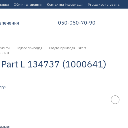
ставка
Обмін та гарантія
Контактна інформація
Угода користувача
050-050-70-90
зпечення
ументи
Садове приладдя
Садове приладдя Fiskars
200 мм
s Part L 134737 (1000641)
дгук
ення