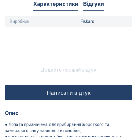
Характеристики
Відгуки
Виробник
Fiskars
Додайте перший відгук
Написати відгук
Опис
● Лопата призначена для прибирання жорсткого та
замерзлого снігу навколо автомобіля;
● виготовлена ​​з термостійкого пластику високої міцності;