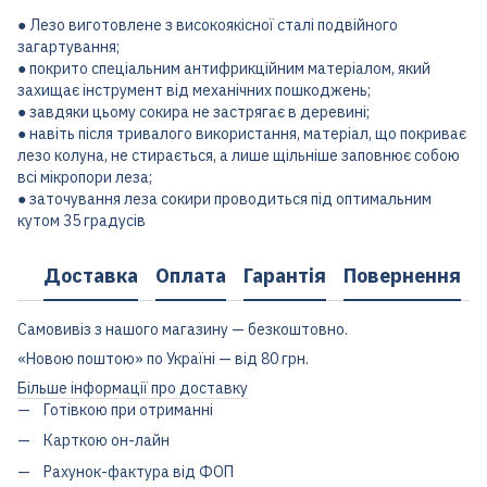
● Лезо виготовлене з високоякісної сталі подвійного
загартування;
● покрито спеціальним антифрикційним матеріалом, який
захищає інструмент від механічних пошкоджень;
● завдяки цьому сокира не застрягає в деревині;
● навіть після тривалого використання, матеріал, що покриває
лезо колуна, не стирається, а лише щільніше заповнює собою
всі мікропори леза;
● заточування леза сокири проводиться під оптимальним
кутом 35 градусів
Доставка
Оплата
Гарантія
Повернення
Самовивіз з нашого магазину — безкоштовно.
«Новою поштою» по Україні — від 80 грн.
Більше інформації про доставку
Готівкою при отриманні
Карткою он-лайн
Рахунок-фактура від ФОП