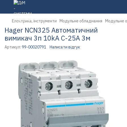
Електрика, інструменти
Модульне обладнання
Модульне 
Hager NCN325 Автоматичний
вимикач 3п 10kA C-25A 3м
Артикул:
99-00020791
Написати відгук